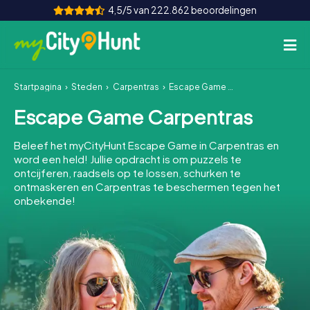
4,5/5 van 222.862 beoordelingen
Startpagina
Steden
Carpentras
Escape Game Carpentras
Hoe het werkt
Escape Game Carpentras
Steden
Beleef het myCityHunt Escape Game in Carpentras en
Tours
word een held! Jullie opdracht is om puzzels te
ontcijferen, raadsels op te lossen, schurken te
ontmaskeren en Carpentras te beschermen tegen het
Teamevenement
onbekende!
Tickets
INT
AT
CH
DE
ES
FR
UK
IE
IT
NL