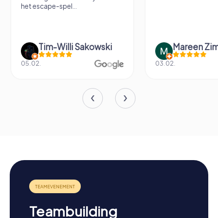
het escape-spel...
Tim-Willi Sakowski
Mareen Zi
05.02.
03.02.
Teambuilding