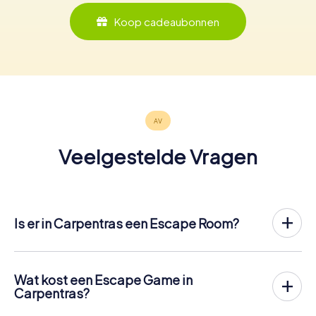
Koop cadeaubonnen
Veelgestelde Vragen
Is er in Carpentras een Escape Room?
Het is nu mogelijk om in Carpentras een Escape Game in
de buitenlucht te spelen!
In tegenstelling tot een klassieke Escape Room, waar
Wat kost een Escape Game in
spelers in een kleine kamer worden opgesloten, vindt de
Carpentras?
Escape Game van myCityHunt in Carpentras plaats in de
Een indoor Escape Room in Carpentras kost meestal
frisse lucht. Net als bij een speurtocht lossen de spelers