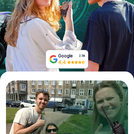
Boek tickets
Koop cadeaubonnen
Google
2.118
4,4