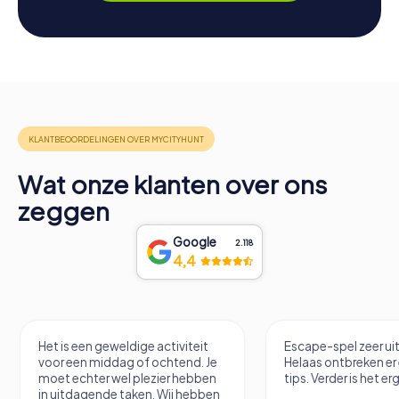
Wat onze klanten over ons
zeggen
Google
2.118
4,4
Het is een geweldige activiteit
Escape-spel zeer u
voor een middag of ochtend. Je
Helaas ontbreken er
moet echter wel plezier hebben
tips. Verder is het erg
in uitdagende taken. Wij hebben