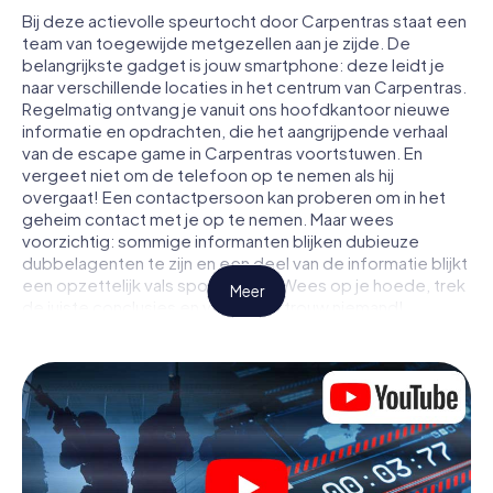
Bij deze actievolle speurtocht door Carpentras staat een
team van toegewijde metgezellen aan je zijde. De
belangrijkste gadget is jouw smartphone: deze leidt je
naar verschillende locaties in het centrum van Carpentras.
Regelmatig ontvang je vanuit ons hoofdkantoor nieuwe
informatie en opdrachten, die het aangrijpende verhaal
van de escape game in Carpentras voortstuwen. En
vergeet niet om de telefoon op te nemen als hij
overgaat! Een contactpersoon kan proberen om in het
geheim contact met je op te nemen. Maar wees
voorzichtig: sommige informanten blijken dubieuze
dubbelagenten te zijn en een deel van de informatie blijkt
een opzettelijk vals spoor te zijn. Wees op je hoede, trek
Meer
de juiste conclusies en vooral: vertrouw niemand!
Anders dan in een klassieke escaperoom in Carpentras zit
je niet opgesloten in een kamer waaruit je jezelf binnen
een bepaald tijdvenster moet bevrijden. Met deze
speurtocht met een smartphone wordt heel Carpentras
jouw speelveld! De technische voorwaarden voor jouw
avontuur in Carpentras zijn een smartphone en toegang
tot het mobiel internet. Met één klik krijg jij toegang tot