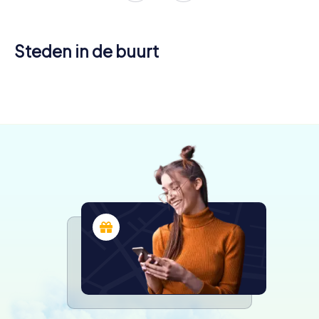
Steden in de buurt
Tudela
Logroño
4 tours
4 tours
beschikbaar
beschikbaar
4,4
4,5