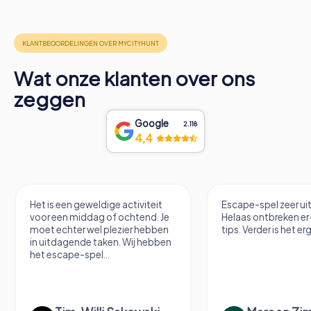
Wat onze klanten over ons
zeggen
Google
2.118
4,4
e activiteit
Escape-spel zeer uitdagend.
He
 ochtend. Je
Helaas ontbreken er een paar
ezier hebben
tips. Verder is het erg leuk.
n. Wij hebben