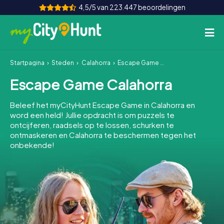
4,5/5 van 223.447 beoordelingen
Startpagina
Steden
Calahorra
Escape Game Calahorra
Hoe het werkt
Escape Game Calahorra
Steden
Beleef het myCityHunt Escape Game in Calahorra en
Tours
word een held! Jullie opdracht is om puzzels te
ontcijferen, raadsels op te lossen, schurken te
ontmaskeren en Calahorra te beschermen tegen het
Teamevenement
onbekende!
Tickets
INT
AT
CH
DE
ES
FR
UK
IE
IT
NL