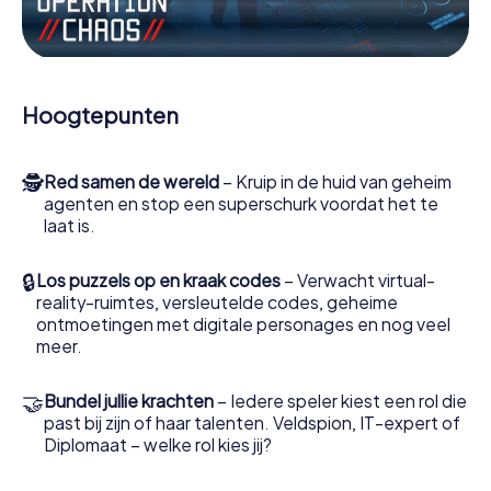
Werk samen als een team, onderschep vijandige
spionnen en lok de handlangers van de schurk naar je toe.
In deze escape game Calahorra moeten jij en jouw team
excelleren om de slechteriken te stoppen. In
Hoogtepunten
tegenstelling tot James Bond en Co. zullen jouw daden
echter niet verborgen blijven achter de sluier van
geheimhouding rond de geheime dienst: jij vereeuwigt
🕵
Red samen de wereld
– Kruip in de huid van geheim
jezelf en jouw team in de hoogste score van Calahorra en
agenten en stop een superschurk voordat het te
krijg toegang tot jouw eigen fotogalerij. De escape game
laat is.
van myCityHunt verandert Calahorra in jouw eigen
persoonlijke avonturenspeeltuin. Koop je tickets voor de
wereld van spionage en geheime agenten en verander
🔒
Los puzzels op en kraak codes
– Verwacht virtual-
Calahorra in een escaperoom in de buitenlucht!
reality-ruimtes, versleutelde codes, geheime
ontmoetingen met digitale personages en nog veel
meer.
🤝
Bundel jullie krachten
– Iedere speler kiest een rol die
past bij zijn of haar talenten. Veldspion, IT-expert of
Diplomaat – welke rol kies jij?