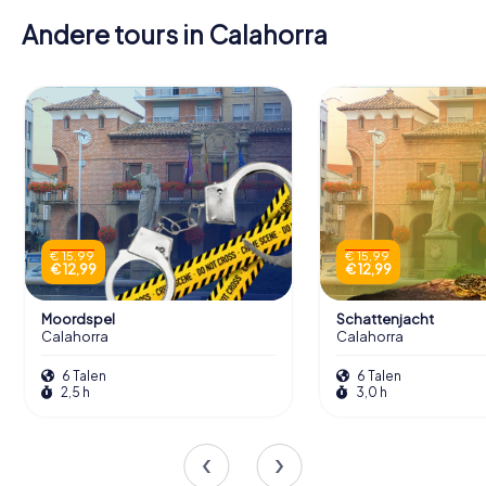
Andere tours in Calahorra
€ 15,99
€ 15,99
€ 12,99
€ 12,99
Moordspel
Schattenjacht
Calahorra
Calahorra
6 Talen
6 Talen
2,5 h
3,0 h