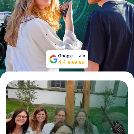
Boek tickets
Koop cadeaubonnen
Google
2.118
4,4