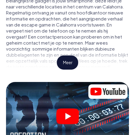
belangrijkste gadget is jouw smartphone: deze leidt je
naar verschillende locaties in het centrum van Calahorra.
Regelmatig ontvang je vanuit ons hoofdkantoor nieuwe
informatie en opdrachten, die het aangrijpende verhaal
van de escape game in Calahorra voortstuwen. En
vergeet niet om de telefoon op te nemen als hij
overgaat! Een contactpersoon kan proberen om in het
geheim contact met je op te nemen. Maar wees
voorzichtig: sommige informanten blijken dubieuze
dubbelagenten te zijn en een deel van de informatie blijkt
een opzettelijk vals spoor te zijn. Wees op je hoede, trek
Meer
de juiste conclusies en vooral: vertrouw niemand!
Anders dan in een klassieke escaperoom in Calahorra zit
je niet opgesloten in een kamer waaruit je jezelf binnen
een bepaald tijdvenster moet bevrijden. Met deze
speurtocht met een smartphone wordt heel Calahorra
jouw speelveld! De technische voorwaarden voor jouw
avontuur in Calahorra zijn een smartphone en toegang tot
het mobiel internet. Met één klik krijg jij toegang tot onze
app. Je hoeft niets te installeren om door interactieve
video's, lastige minigames of andere functies in de actie
te worden getrokken.