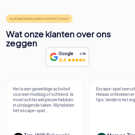
Wat onze klanten over ons
zeggen
Google
2.118
4,4
Het is een geweldige activiteit
Escape-spel zeer u
voor een middag of ochtend. Je
Helaas ontbreken er
moet echter wel plezier hebben
tips. Verder is het erg
in uitdagende taken. Wij hebben
het escape-spel...