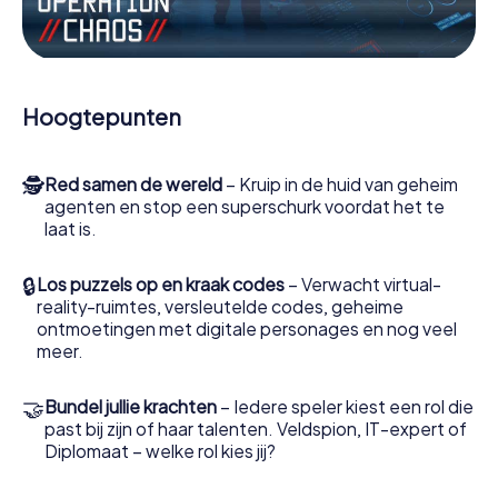
Werk samen als een team, onderschep vijandige
spionnen en lok de handlangers van de schurk naar je toe.
In deze escape game Calafell moeten jij en jouw team
excelleren om de slechteriken te stoppen. In
Hoogtepunten
tegenstelling tot James Bond en Co. zullen jouw daden
echter niet verborgen blijven achter de sluier van
geheimhouding rond de geheime dienst: jij vereeuwigt
🕵
Red samen de wereld
– Kruip in de huid van geheim
jezelf en jouw team in de hoogste score van Calafell en
agenten en stop een superschurk voordat het te
krijg toegang tot jouw eigen fotogalerij. De escape game
laat is.
van myCityHunt verandert Calafell in jouw eigen
persoonlijke avonturenspeeltuin. Koop je tickets voor de
wereld van spionage en geheime agenten en verander
🔒
Los puzzels op en kraak codes
– Verwacht virtual-
Calafell in een escaperoom in de buitenlucht!
reality-ruimtes, versleutelde codes, geheime
ontmoetingen met digitale personages en nog veel
meer.
🤝
Bundel jullie krachten
– Iedere speler kiest een rol die
past bij zijn of haar talenten. Veldspion, IT-expert of
Diplomaat – welke rol kies jij?