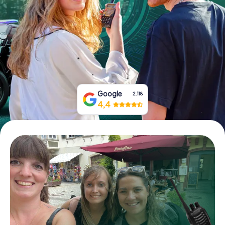
Boek tickets
Koop cadeaubonnen
Google
2.118
4,4