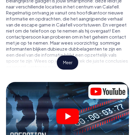
belangrijkste gadget is jouw smartphone: deze leidt je
naar verschillende locaties in het centrum van Calafell.
Regelmatig ontvang je vanuit ons hoofdkantoor nieuwe
informatie en opdrachten, die het aangrijpende verhaal
van de escape game in Calafell voortstuwen. En vergeet
niet om de telefoon op te nemen als hij overgaat! Een
contactpersoon kan proberen om in het geheim contact
met je op te nemen. Maar wees voorzichtig: sommige
informanten blijken dubieuze dubbelagenten te zijn en
een deel van de informatie blijkt een opzettelijk vals
spoor te zijn. Wees op je hoede, trek de juiste conclusies
Meer
en vooral: vertrouw niemand!
Anders dan in een klassieke escaperoom in Calafell zit je
niet opgesloten in een kamer waaruit je jezelf binnen een
bepaald tijdvenster moet bevrijden. Met deze
speurtocht met een smartphone wordt heel Calafell jouw
speelveld! De technische voorwaarden voor jouw
avontuur in Calafell zijn een smartphone en toegang tot
het mobiel internet. Met één klik krijg jij toegang tot onze
app. Je hoeft niets te installeren om door interactieve
video's, lastige minigames of andere functies in de actie
te worden getrokken.