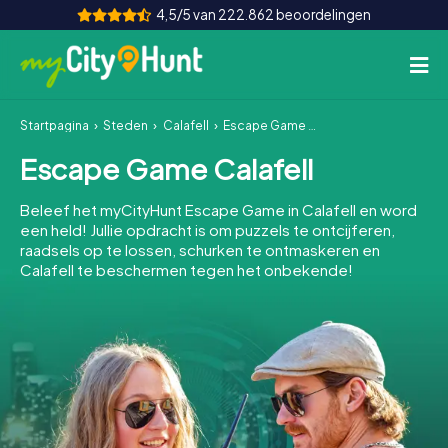
4,5/5 van 222.862 beoordelingen
Startpagina
Steden
Calafell
Escape Game Calafell
Hoe het werkt
Escape Game Calafell
Steden
Beleef het myCityHunt Escape Game in Calafell en word
Tours
een held! Jullie opdracht is om puzzels te ontcijferen,
raadsels op te lossen, schurken te ontmaskeren en
Calafell te beschermen tegen het onbekende!
Teamevenement
Tickets
INT
AT
CH
DE
ES
FR
UK
IE
IT
NL