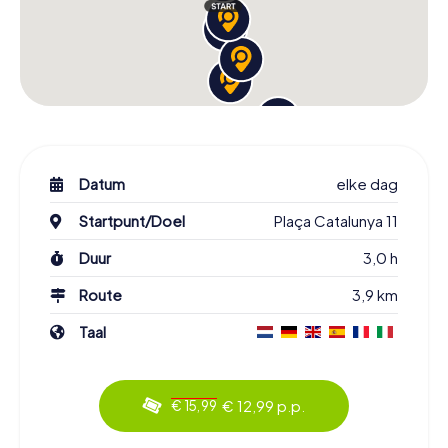
Datum
elke dag
Startpunt/Doel
Plaça Catalunya 11
Duur
3,0 h
Route
3,9 km
Taal
€ 12,99 p.p.
€ 15,99