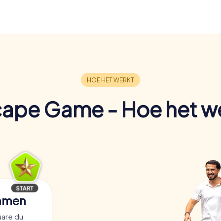
ape Game - Hoe het w
samen
uare du