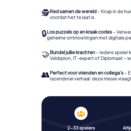
🕵
Red samen de wereld
– Kruip in de h
voordat het te laat is.
🔒
Los puzzels op en kraak codes
– Verwac
geheime ontmoetingen met digitale pe
🤝
Bundel jullie krachten
– Iedere speler ki
Veldspion, IT-expert of Diplomaat – welk
👥
Perfect voor vrienden en collega’s
– E
razendsnel verhaal: deze missie vraagt 
2-33 spelers
Alti