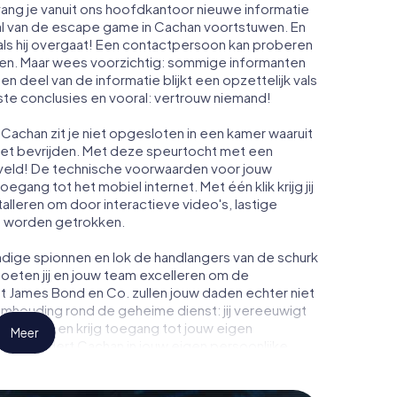
ang je vanuit ons hoofdkantoor nieuwe informatie
al van de escape game in Cachan voortstuwen. En
ls hij overgaat! Een contactpersoon kan proberen
men. Maar wees voorzichtig: sommige informanten
n deel van de informatie blijkt een opzettelijk vals
iste conclusies en vooral: vertrouw niemand!
Cachan zit je niet opgesloten in een kamer waaruit
moet bevrijden. Met deze speurtocht met een
veld! De technische voorwaarden voor jouw
egang tot het mobiel internet. Met één klik krijg jij
talleren om door interactieve video's, lastige
te worden getrokken.
dige spionnen en lok de handlangers van de schurk
oeten jij en jouw team excelleren om de
ot James Bond en Co. zullen jouw daden echter niet
eimhouding rond de geheime dienst: jij vereeuwigt
n Cachan en krijg toegang tot jouw eigen
Meer
t verandert Cachan in jouw eigen persoonlijke
de wereld van spionage en geheime agenten en
uitenlucht!