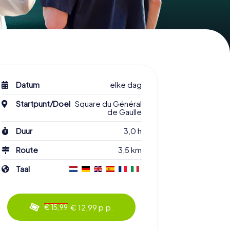
Datum
elke dag
Startpunt/Doel
Square du Général
de Gaulle
Duur
3,0 h
Route
3,5 km
Taal
€ 12,99 p.p.
€ 15,99