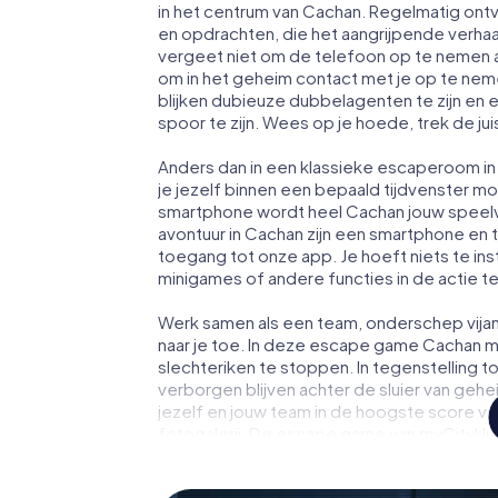
in het centrum van Cachan. Regelmatig ontv
en opdrachten, die het aangrijpende verha
vergeet niet om de telefoon op te nemen a
om in het geheim contact met je op te ne
blijken dubieuze dubbelagenten te zijn en ee
spoor te zijn. Wees op je hoede, trek de ju
Anders dan in een klassieke escaperoom in 
je jezelf binnen een bepaald tijdvenster 
smartphone wordt heel Cachan jouw speel
avontuur in Cachan zijn een smartphone en to
toegang tot onze app. Je hoeft niets te ins
minigames of andere functies in de actie 
Werk samen als een team, onderschep vijan
naar je toe. In deze escape game Cachan m
slechteriken te stoppen. In tegenstelling t
verborgen blijven achter de sluier van geh
jezelf en jouw team in de hoogste score va
fotogalerij. De escape game van myCityHun
avonturenspeeltuin. Koop je tickets voor 
verander Cachan in een escaperoom in de b