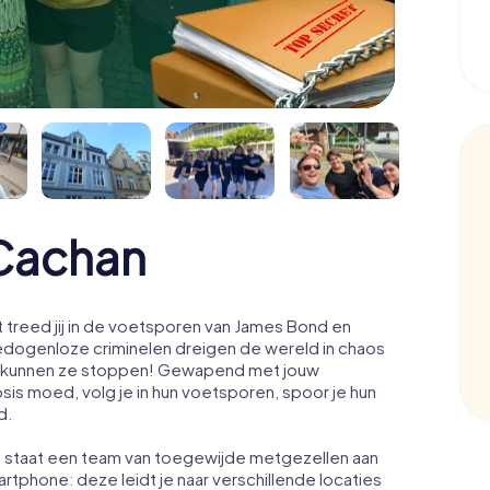
Cachan
treed jij in de voetsporen van James Bond en
edogenloze criminelen dreigen de wereld in chaos
acht kunnen ze stoppen! Gewapend met jouw
osis moed, volg je in hun voetsporen, spoor je hun
d.
n staat een team van toegewijde metgezellen aan
artphone: deze leidt je naar verschillende locaties