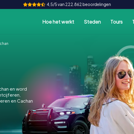
4,5/5 van 222.862 beoordelingen
Hoe het werkt
Steden
Tours
chan
chan en word
ntcijferen,
keren en Cachan