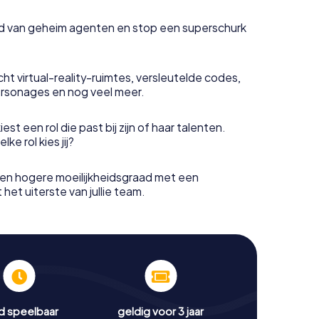
uid van geheim agenten en stop een superschurk
ht virtual-reality-ruimtes, versleutelde codes,
rsonages en nog veel meer.
est een rol die past bij zijn of haar talenten.
e rol kies jij?
en hogere moeilijkheidsgraad met een
het uiterste van jullie team.
jd speelbaar
geldig voor 3 jaar