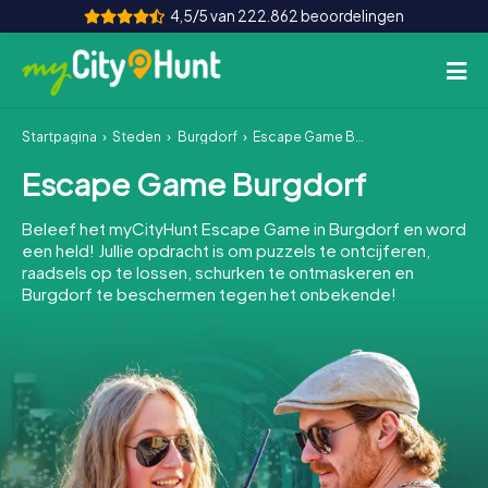
4,5/5 van 222.862 beoordelingen
Startpagina
Steden
Burgdorf
Escape Game Burgdorf
Hoe het werkt
Escape Game Burgdorf
Steden
Beleef het myCityHunt Escape Game in Burgdorf en word
Tours
een held! Jullie opdracht is om puzzels te ontcijferen,
raadsels op te lossen, schurken te ontmaskeren en
Burgdorf te beschermen tegen het onbekende!
Teamevenement
Tickets
INT
AT
CH
DE
ES
FR
UK
IE
IT
NL