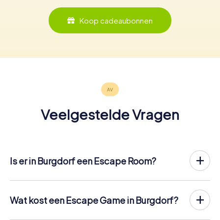
Koop cadeaubonnen
Veelgestelde Vragen
Is er in Burgdorf een Escape Room?
Het is nu mogelijk om in Burgdorf een Escape Game in de
buitenlucht te spelen!
In tegenstelling tot een klassieke Escape Room, waar
Wat kost een Escape Game in Burgdorf?
spelers in een kleine kamer worden opgesloten, vindt de
Een indoor Escape Room in Burgdorf kost meestal tussen
Escape Game van myCityHunt in Burgdorf plaats in de
de € 90 en € 150 voor 2 tot 6 personen.