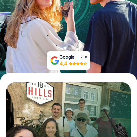
Boek tickets
Koop cadeaubonnen
Google
2.118
4,4