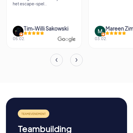
het escape-spel...
Tim-Willi Sakowski
Mareen Zi
05.02.
03.02.
Teambuilding