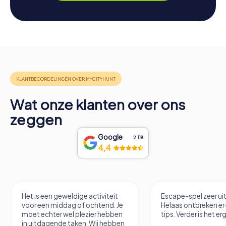
Wat onze klanten over ons
zeggen
Google
2.118
4,4
Het is een geweldige activiteit
Escape-spel zeer u
voor een middag of ochtend. Je
Helaas ontbreken er
moet echter wel plezier hebben
tips. Verder is het erg
in uitdagende taken. Wij hebben