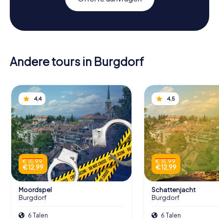
Andere tours in Burgdorf
4,4
4,5
€ 15,99
€ 15,99
€ 12,99
€ 12,99
Moordspel
Schattenjacht
Burgdorf
Burgdorf
6 Talen
6 Talen