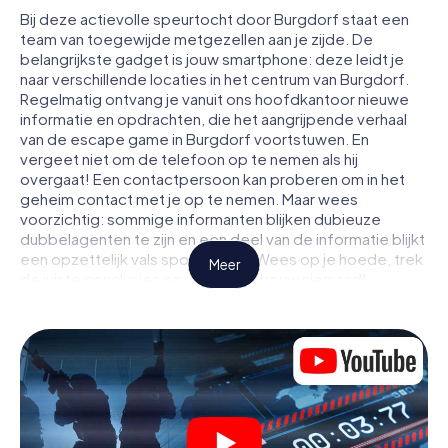
Bij deze actievolle speurtocht door Burgdorf staat een
team van toegewijde metgezellen aan je zijde. De
belangrijkste gadget is jouw smartphone: deze leidt je
naar verschillende locaties in het centrum van Burgdorf.
Regelmatig ontvang je vanuit ons hoofdkantoor nieuwe
informatie en opdrachten, die het aangrijpende verhaal
van de escape game in Burgdorf voortstuwen. En
vergeet niet om de telefoon op te nemen als hij
overgaat! Een contactpersoon kan proberen om in het
geheim contact met je op te nemen. Maar wees
voorzichtig: sommige informanten blijken dubieuze
dubbelagenten te zijn en een deel van de informatie blijkt
een opzettelijk vals spoor te zijn. Wees op je hoede, trek
Meer
de juiste conclusies en vooral: vertrouw niemand!
Anders dan in een klassieke escaperoom in Burgdorf zit je
niet opgesloten in een kamer waaruit je jezelf binnen een
bepaald tijdvenster moet bevrijden. Met deze
speurtocht met een smartphone wordt heel Burgdorf
jouw speelveld! De technische voorwaarden voor jouw
avontuur in Burgdorf zijn een smartphone en toegang tot
het mobiel internet. Met één klik krijg jij toegang tot onze