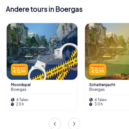
Andere tours in Boergas
€ 15,99
€ 15,99
€ 12,99
€ 12,99
Moordspel
Schattenjacht
Boergas
Boergas
6 Talen
6 Talen
2,5 h
3,0 h