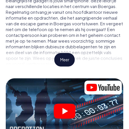
belangrijkste gadget is jouw smartphone: deze leidt je
naar verschillende locaties in het centrum van Boergas.
Regelmatig ontvang je vanuit ons hoofdkantoor nieuwe
informatie en opdrachten, die het aangrijpende verhaal
van de escape game in Boergas voortstuwen. En vergeet
niet om de telefoon op te nemen als hij overgaat! Een
contactpersoon kan proberen om in het geheim contact
met je op te nemen. Maar wees voorzichtig: sommige
informanten blijken dubieuze dubbelagenten te zijn en
een deel van de informatie blijkt een opzettelijk vals
spoor te zijn. Wees op je hoede, trek de juiste conclusies
Meer
en vooral: vertrouw niemand!
Anders dan in een klassieke escaperoom in Boergas zit je
niet opgesloten in een kamer waaruit je jezelf binnen een
bepaald tijdvenster moet bevrijden. Met deze
speurtocht met een smartphone wordt heel Boergas
jouw speelveld! De technische voorwaarden voor jouw
avontuur in Boergas zijn een smartphone en toegang tot
het mobiel internet. Met één klik krijg jij toegang tot onze
app. Je hoeft niets te installeren om door interactieve
video's, lastige minigames of andere functies in de actie
te worden getrokken.