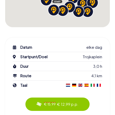
Datum
elke dag
Startpunt/Doel
Trojkaplein
Duur
3,0 h
Route
4,1 km
Taal
€ 12,99 p.p.
€ 15,99