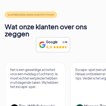
Wat onze klanten over ons
zeggen
Google
2.118
4,4
Escape-spel zeer uitdagend.
Hele coole VR Esca
Helaas ontbreken er een paar
tips. Verder is het erg leuk.