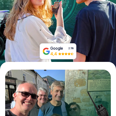
Boek tickets
Koop cadeaubonnen
Google
2.118
4,4