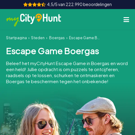
4,5/5 van 222.990 beoordelingen
Startpagina
Steden
Boergas
Escape Game Boergas
Hoe het werkt
Escape Game Boergas
Steden
Beleef het myCityHunt Escape Game in Boergas en word
Tours
een held! Jullie opdracht is om puzzels te ontcijferen,
raadsels op te lossen, schurken te ontmaskeren en
Boergas te beschermen tegen het onbekende!
Teamevenement
Tickets
INT
AT
CH
DE
ES
FR
UK
IE
IT
NL