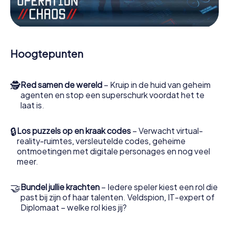
Werk samen als een team, onderschep vijandige
spionnen en lok de handlangers van de schurk naar je toe.
In deze escape game Boergas moeten jij en jouw team
excelleren om de slechteriken te stoppen. In
Hoogtepunten
tegenstelling tot James Bond en Co. zullen jouw daden
echter niet verborgen blijven achter de sluier van
geheimhouding rond de geheime dienst: jij vereeuwigt
🕵
Red samen de wereld
– Kruip in de huid van geheim
jezelf en jouw team in de hoogste score van Boergas en
agenten en stop een superschurk voordat het te
krijg toegang tot jouw eigen fotogalerij. De escape game
laat is.
van myCityHunt verandert Boergas in jouw eigen
persoonlijke avonturenspeeltuin. Koop je tickets voor de
wereld van spionage en geheime agenten en verander
🔒
Los puzzels op en kraak codes
– Verwacht virtual-
Boergas in een escaperoom in de buitenlucht!
reality-ruimtes, versleutelde codes, geheime
ontmoetingen met digitale personages en nog veel
meer.
🤝
Bundel jullie krachten
– Iedere speler kiest een rol die
past bij zijn of haar talenten. Veldspion, IT-expert of
Diplomaat – welke rol kies jij?