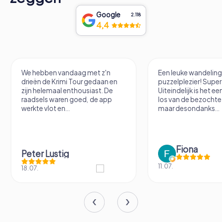
Google
2.118
4,4
We hebben vandaag met z'n
Een leuke wandelin
drieën de Krimi Tour gedaan en
puzzelplezier! Supe
zijn helemaal enthousiast. De
Uiteindelijk is het e
raadsels waren goed, de app
los van de bezochte 
werkte vlot en...
maar desondanks...
Fiona
Peter Lustig
11.07.
18.07.