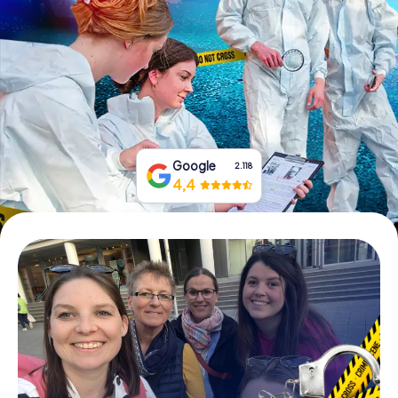
Boek tickets
Koop cadeaubonnen
Google
2.118
4,4