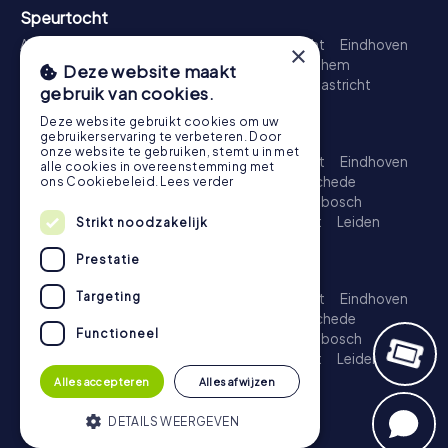
Speurtocht
Amsterdam
Rotterdam
Den Haag
Utrecht
Eindhoven
×
Groningen
Breda
Nijmegen
Haarlem
Arnhem
Deze website maakt
Amersfoort
's-Hertogenbosch
Zwolle
Maastricht
gebruik van cookies.
Leiden
Dordrecht
Deze website gebruikt cookies om uw
Schattenjacht
gebruikerservaring te verbeteren. Door
onze website te gebruiken, stemt u in met
Amsterdam
Rotterdam
Den Haag
Utrecht
Eindhoven
alle cookies in overeenstemming met
Groningen
Almere
Breda
Nijmegen
Enschede
ons Cookiebeleid.
Lees verder
Haarlem
Arnhem
Amersfoort
's-Hertogenbosch
Apeldoorn
Zwolle
Zoetermeer
Maastricht
Leiden
Strikt noodzakelijk
Dordrecht
Prestatie
Escape Game
Targeting
Amsterdam
Rotterdam
Den Haag
Utrecht
Eindhoven
Groningen
Almere
Breda
Nijmegen
Enschede
Functioneel
Haarlem
Arnhem
Amersfoort
's-Hertogenbosch
Apeldoorn
Zwolle
Zoetermeer
Maastricht
Leiden
Dordrecht
Alles accepteren
Alles afwijzen
DETAILS WEERGEVEN