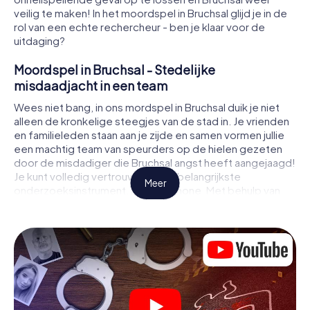
veilig te maken! In het moordspel in Bruchsal glijd je in de
rol van een echte rechercheur - ben je klaar voor de
uitdaging?
Moordspel in Bruchsal - Stedelijke
misdaadjacht in een team
Wees niet bang, in ons mordspel in Bruchsal duik je niet
alleen de kronkelige steegjes van de stad in. Je vrienden
en familieleden staan aan je zijde en samen vormen jullie
een machtig team van speurders op de hielen gezeten
door de misdadiger die Bruchsal angst heeft aangejaagd!
Je kunt volledig vertrouwen op je belangrijkste
Meer
onderzoeksinstrument, je smartphone. Met behulp van
GPS navigatie leidt het je op je zoektocht naar
aanwijzingen naar de plaats van het misdrijf, naar talrijke
plaatsen in Bruchsal die met het misdrijf te maken
hebben, en tenslotte naar de moordenaar. Op elke
locatie los je lastige puzzels op en kom je steeds dichter
bij de oplossing van de zaak. In tegenstelling tot een
klassiek moorddiner in Bruchsal bepaal je zelf de
gebeurtenissen, beweeg je je in de frisse lucht en