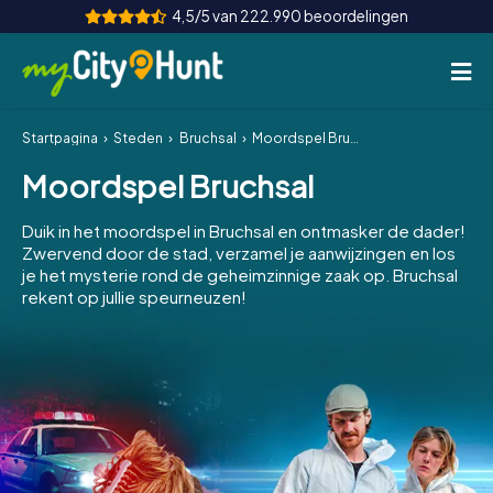
4,5/5 van 222.990 beoordelingen
Startpagina
Steden
Bruchsal
Moordspel Bruchsal
Hoe het werkt
Moordspel Bruchsal
Steden
Duik in het moordspel in Bruchsal en ontmasker de dader!
Tours
Zwervend door de stad, verzamel je aanwijzingen en los
je het mysterie rond de geheimzinnige zaak op. Bruchsal
rekent op jullie speurneuzen!
Teamevenement
Tickets
INT
AT
CH
DE
ES
FR
UK
IE
IT
NL