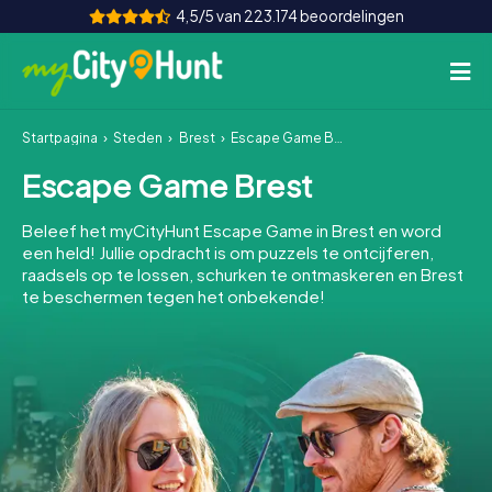
4,5/5 van 223.174 beoordelingen
Startpagina
Steden
Brest
Escape Game Brest
Hoe het werkt
Escape Game Brest
Steden
Beleef het myCityHunt Escape Game in Brest en word
Tours
een held! Jullie opdracht is om puzzels te ontcijferen,
raadsels op te lossen, schurken te ontmaskeren en Brest
te beschermen tegen het onbekende!
Teamevenement
Tickets
INT
AT
CH
DE
ES
FR
UK
IE
IT
NL