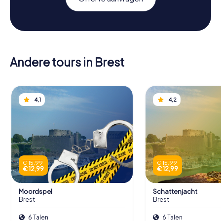
Andere tours in Brest
4,1
4,2
€ 15,99
€ 15,99
€ 12,99
€ 12,99
Moordspel
Schattenjacht
Brest
Brest
6 Talen
6 Talen