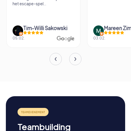
het escape-spel...
Tim-Willi Sakowski
Mareen Zi
05.02.
03.02.
Teambuilding