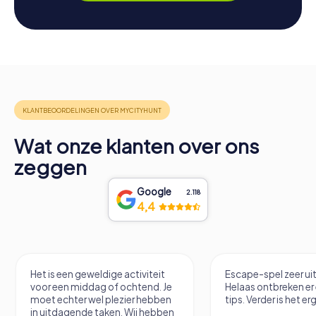
Wat onze klanten over ons
zeggen
Google
2.118
4,4
Het is een geweldige activiteit
Escape-spel zeer u
voor een middag of ochtend. Je
Helaas ontbreken er
moet echter wel plezier hebben
tips. Verder is het erg
in uitdagende taken. Wij hebben