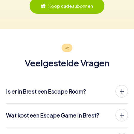
Koop cadeaubonnen
Veelgestelde Vragen
Is er in Brest een Escape Room?
Het is nu mogelijk om in Brest een Escape Game in de
buitenlucht te spelen!
In tegenstelling tot een klassieke Escape Room, waar
Wat kost een Escape Game in Brest?
spelers in een kleine kamer worden opgesloten, vindt de
Een indoor Escape Room in Brest kost meestal tussen de
Escape Game van myCityHunt in Brest plaats in de frisse
€ 90 en € 150 voor 2 tot 6 personen.
lucht. Net als bij een speurtocht lossen de spelers op