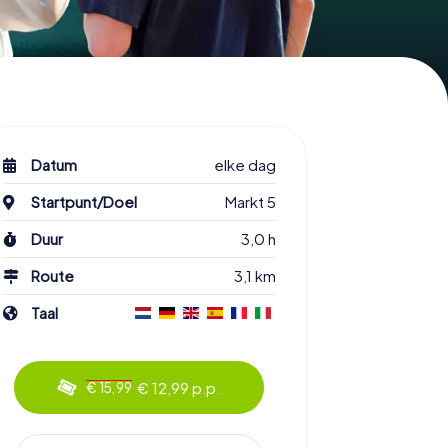
Datum
elke dag
Startpunt/Doel
Markt 5
Duur
3,0 h
Route
3,1 km
Taal
€ 12,99 p.p.
€ 15,99