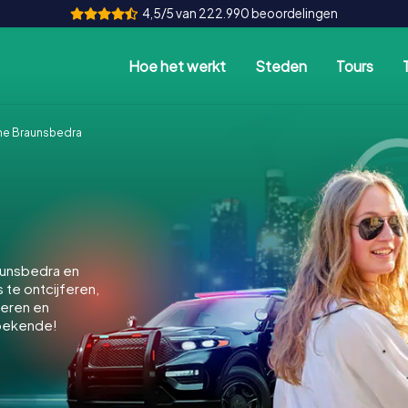
4,5/5 van 222.990 beoordelingen
Hoe het werkt
Steden
Tours
e Braunsbedra
aunsbedra en
 te ontcijferen,
keren en
bekende!