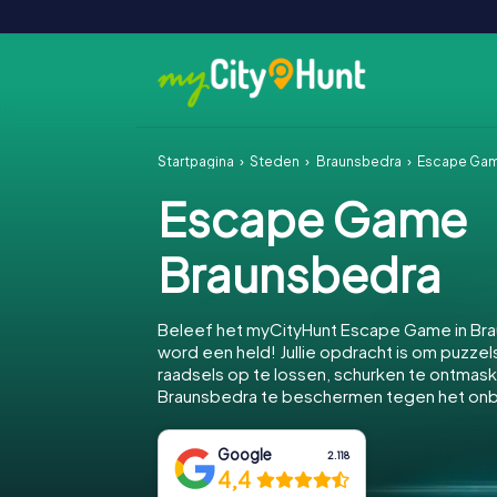
Startpagina
Steden
Braunsbedra
Escape Gam
Escape Game
Braunsbedra
Beleef het myCityHunt Escape Game in Br
word een held! Jullie opdracht is om puzzels
raadsels op te lossen, schurken te ontmas
Braunsbedra te beschermen tegen het on
Google
2.118
4,4