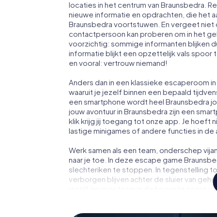
locaties in het centrum van Braunsbedra. R
nieuwe informatie en opdrachten, die het 
Braunsbedra voortstuwen. En vergeet niet 
contactpersoon kan proberen om in het ge
voorzichtig: sommige informanten blijken 
informatie blijkt een opzettelijk vals spoor 
en vooral: vertrouw niemand!
Anders dan in een klassieke escaperoom in 
waaruit je jezelf binnen een bepaald tijdv
een smartphone wordt heel Braunsbedra j
jouw avontuur in Braunsbedra zijn een smar
klik krijg jij toegang tot onze app. Je hoeft 
lastige minigames of andere functies in de
Werk samen als een team, onderschep vijan
naar je toe. In deze escape game Braunsbe
slechteriken te stoppen. In tegenstelling t
verborgen blijven achter de sluier van geh
jezelf en jouw team in de hoogste score va
fotogalerij. De escape game van myCityHun
persoonlijke avonturenspeeltuin. Koop je 