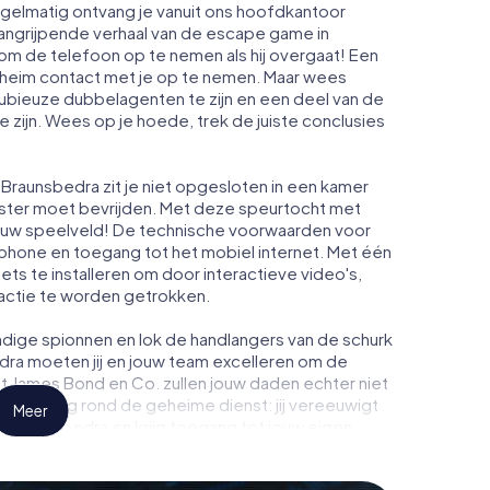
egelmatig ontvang je vanuit ons hoofdkantoor
aangrijpende verhaal van de escape game in
om de telefoon op te nemen als hij overgaat! Een
heim contact met je op te nemen. Maar wees
dubieuze dubbelagenten te zijn en een deel van de
te zijn. Wees op je hoede, trek de juiste conclusies
Braunsbedra zit je niet opgesloten in een kamer
enster moet bevrijden. Met deze speurtocht met
ouw speelveld! De technische voorwaarden voor
tphone en toegang tot het mobiel internet. Met één
niets te installeren om door interactieve video's,
 actie te worden getrokken.
dige spionnen en lok de handlangers van de schurk
dra moeten jij en jouw team excelleren om de
ot James Bond en Co. zullen jouw daden echter niet
eimhouding rond de geheime dienst: jij vereeuwigt
Meer
n Braunsbedra en krijg toegang tot jouw eigen
t verandert Braunsbedra in jouw eigen
tickets voor de wereld van spionage en geheime