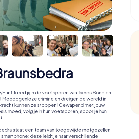
Braunsbedra
Hunt treed jij in de voetsporen van James Bond en
! Meedogenloze criminelen dreigen de wereld in
ale kracht kunnen ze stoppen! Gewapend met jouw
osis moed, volg je in hun voetsporen, spoor je hun
d.
sbedra staat een team van toegewijde metgezellen
w smartphone: deze leidt je naar verschillende