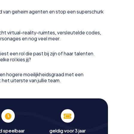
uid van geheim agenten en stop een superschurk
ht virtual-reality-ruimtes, versleutelde codes,
rsonages en nog veel meer.
est een rol die past bij zijn of haar talenten.
e rol kies jij?
en hogere moeilijkheidsgraad met een
het uiterste van jullie team.
jd speelbaar
geldig voor 3 jaar