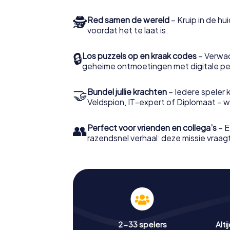
🕵
Red samen de wereld
– Kruip in de h
voordat het te laat is.
🔒
Los puzzels op en kraak codes
– Verwac
geheime ontmoetingen met digitale pe
🤝
Bundel jullie krachten
– Iedere speler ki
Veldspion, IT-expert of Diplomaat – welk
👥
Perfect voor vrienden en collega’s
– E
razendsnel verhaal: deze missie vraagt 
2-33 spelers
Alti