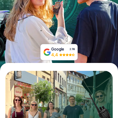
Boek tickets
Koop cadeaubonnen
Google
2.118
4,4