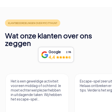
Wat onze klanten over ons
zeggen
Google
2.118
4,4
een geweldige activiteit
Escape-spel zeer uitdagend.
n middag of ochtend. Je
Helaas ontbreken er een paar
hter wel plezier hebben
tips. Verder is het erg leuk.
agende taken. Wij hebben
ape-spel...