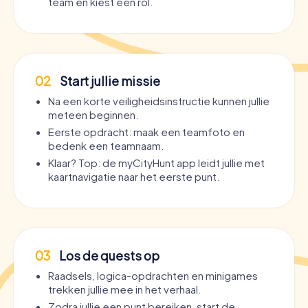
team en kiest een rol.
02
Start jullie missie
Na een korte veiligheidsinstructie kunnen jullie
meteen beginnen.
Eerste opdracht: maak een teamfoto en
bedenk een teamnaam.
Klaar? Top: de myCityHunt app leidt jullie met
kaartnavigatie naar het eerste punt.
03
Los de quests op
Raadsels, logica-opdrachten en minigames
trekken jullie mee in het verhaal.
Zodra jullie een punt bereiken, start de