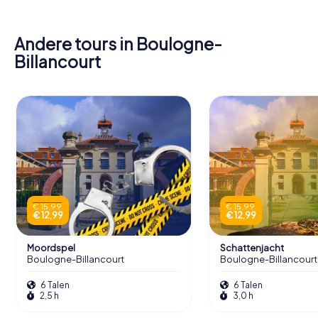
Andere tours in Boulogne-
Billancourt
€ 15,99
€ 15,99
€ 12,99
€ 12,99
Moordspel
Schattenjacht
Boulogne-Billancourt
Boulogne-Billancourt
6 Talen
6 Talen
2,5 h
3,0 h