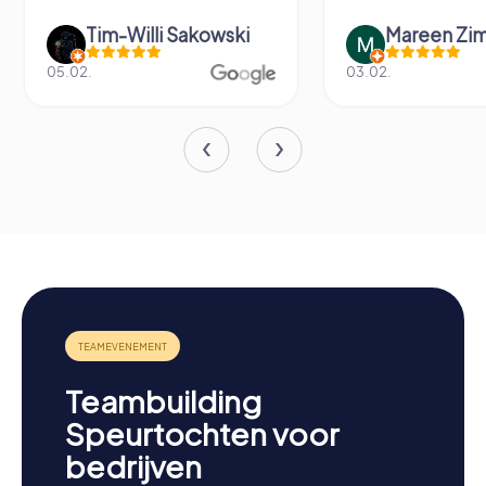
im-Willi Sakowski
Mareen Zimmermann
03.02.
Teambuilding
Speurtochten voor
bedrijven