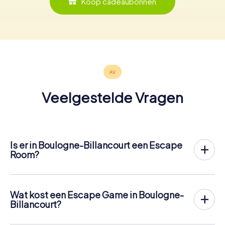
Koop cadeaubonnen
Veelgestelde Vragen
Is er in Boulogne-Billancourt een Escape
Room?
Het is nu mogelijk om in Boulogne-Billancourt een Escape
Game in de buitenlucht te spelen!
In tegenstelling tot een klassieke Escape Room, waar
Wat kost een Escape Game in Boulogne-
spelers in een kleine kamer worden opgesloten, vindt de
Billancourt?
Escape Game van myCityHunt in Boulogne-Billancourt
Een indoor Escape Room in Boulogne-Billancourt kost
plaats in de frisse lucht. Net als bij een speurtocht lossen
meestal tussen de € 90 en € 150 voor 2 tot 6 personen.