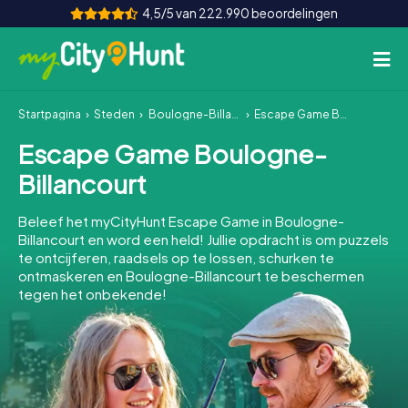
4,5/5 van 222.990 beoordelingen
Startpagina
Steden
Boulogne-Billancourt
Escape Game Boulogne-Billancourt
Hoe het werkt
Escape Game Boulogne-
Steden
Billancourt
Tours
Beleef het myCityHunt Escape Game in Boulogne-
Billancourt en word een held! Jullie opdracht is om puzzels
Teamevenement
te ontcijferen, raadsels op te lossen, schurken te
ontmaskeren en Boulogne-Billancourt te beschermen
Tickets
tegen het onbekende!
INT
AT
CH
DE
ES
FR
UK
IE
IT
NL