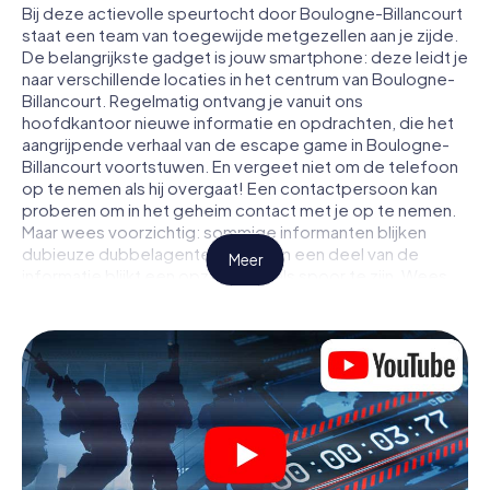
Bij deze actievolle speurtocht door Boulogne-Billancourt
staat een team van toegewijde metgezellen aan je zijde.
De belangrijkste gadget is jouw smartphone: deze leidt je
naar verschillende locaties in het centrum van Boulogne-
Billancourt. Regelmatig ontvang je vanuit ons
hoofdkantoor nieuwe informatie en opdrachten, die het
aangrijpende verhaal van de escape game in Boulogne-
Billancourt voortstuwen. En vergeet niet om de telefoon
op te nemen als hij overgaat! Een contactpersoon kan
proberen om in het geheim contact met je op te nemen.
Maar wees voorzichtig: sommige informanten blijken
dubieuze dubbelagenten te zijn en een deel van de
Meer
informatie blijkt een opzettelijk vals spoor te zijn. Wees
op je hoede, trek de juiste conclusies en vooral: vertrouw
niemand!
Anders dan in een klassieke escaperoom in Boulogne-
Billancourt zit je niet opgesloten in een kamer waaruit je
jezelf binnen een bepaald tijdvenster moet bevrijden.
Met deze speurtocht met een smartphone wordt heel
Boulogne-Billancourt jouw speelveld! De technische
voorwaarden voor jouw avontuur in Boulogne-Billancourt