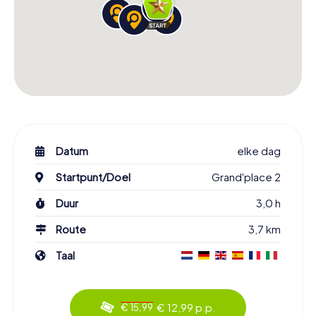
Datum
elke dag
Startpunt/Doel
Grand'place 2
Duur
3,0 h
Route
3,7 km
Taal
€ 12,99 p.p.
€ 15,99