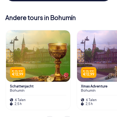
Andere tours in Bohumín
€ 15,99
€ 15,99
€ 12,99
€ 12,99
Schattenjacht
Xmas Adventure
Bohumín
Bohumín
6 Talen
6 Talen
2,5 h
2,5 h