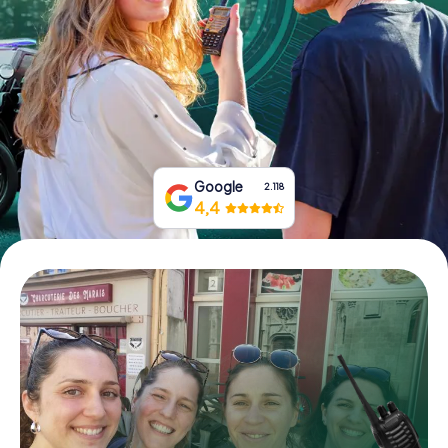
Boek tickets
Koop cadeaubonnen
Google
2.118
4,4