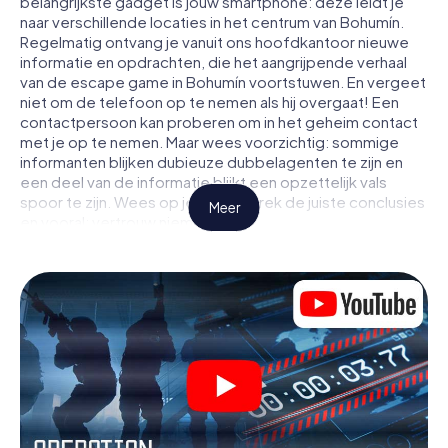
belangrijkste gadget is jouw smartphone: deze leidt je
naar verschillende locaties in het centrum van Bohumín.
Regelmatig ontvang je vanuit ons hoofdkantoor nieuwe
informatie en opdrachten, die het aangrijpende verhaal
van de escape game in Bohumín voortstuwen. En vergeet
niet om de telefoon op te nemen als hij overgaat! Een
contactpersoon kan proberen om in het geheim contact
met je op te nemen. Maar wees voorzichtig: sommige
informanten blijken dubieuze dubbelagenten te zijn en
een deel van de informatie blijkt een opzettelijk vals
spoor te zijn. Wees op je hoede, trek de juiste conclusies
Meer
en vooral: vertrouw niemand!
Anders dan in een klassieke escaperoom in Bohumín zit je
niet opgesloten in een kamer waaruit je jezelf binnen een
bepaald tijdvenster moet bevrijden. Met deze
speurtocht met een smartphone wordt heel Bohumín
jouw speelveld! De technische voorwaarden voor jouw
avontuur in Bohumín zijn een smartphone en toegang tot
het mobiel internet. Met één klik krijg jij toegang tot onze
app. Je hoeft niets te installeren om door interactieve
video's, lastige minigames of andere functies in de actie
te worden getrokken.