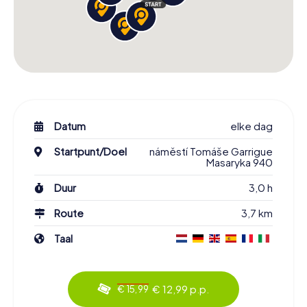
Datum
elke dag
Startpunt/Doel
náměstí Tomáše Garrigue
Masaryka 940
Duur
3,0 h
Route
3,7 km
Taal
€ 12,99 p.p.
€ 15,99