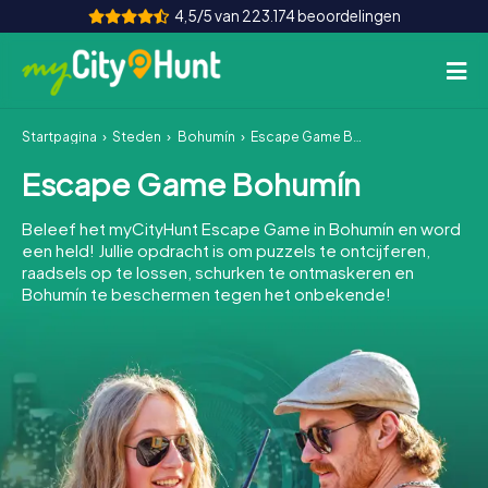
4,5/5 van 223.174 beoordelingen
Startpagina
Steden
Bohumín
Escape Game Bohumín
Hoe het werkt
Escape Game Bohumín
Steden
Beleef het myCityHunt Escape Game in Bohumín en word
Tours
een held! Jullie opdracht is om puzzels te ontcijferen,
raadsels op te lossen, schurken te ontmaskeren en
Bohumín te beschermen tegen het onbekende!
Teamevenement
Tickets
INT
AT
CH
DE
ES
FR
UK
IE
IT
NL