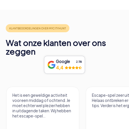
Wat onze klanten over ons
zeggen
Google
2.118
4,4
Het is een geweldige activiteit
Escape-spel zeer u
voor een middag of ochtend. Je
Helaas ontbreken er
moet echter wel plezier hebben
tips. Verder is het erg
in uitdagende taken. Wij hebben
het escape-spel...