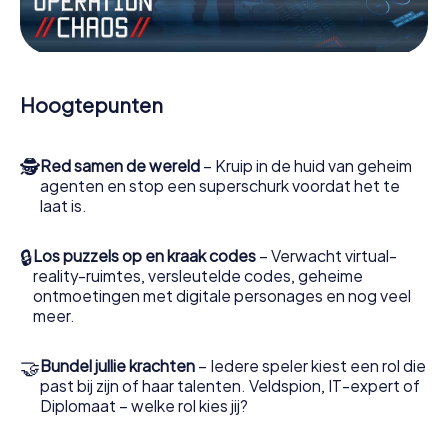
Werk samen als een team, onderschep vijandige
spionnen en lok de handlangers van de schurk naar je toe.
In deze escape game Bohumín moeten jij en jouw team
excelleren om de slechteriken te stoppen. In
Hoogtepunten
tegenstelling tot James Bond en Co. zullen jouw daden
echter niet verborgen blijven achter de sluier van
geheimhouding rond de geheime dienst: jij vereeuwigt
🕵
Red samen de wereld
– Kruip in de huid van geheim
jezelf en jouw team in de hoogste score van Bohumín en
agenten en stop een superschurk voordat het te
krijg toegang tot jouw eigen fotogalerij. De escape game
laat is.
van myCityHunt verandert Bohumín in jouw eigen
persoonlijke avonturenspeeltuin. Koop je tickets voor de
wereld van spionage en geheime agenten en verander
🔒
Los puzzels op en kraak codes
– Verwacht virtual-
Bohumín in een escaperoom in de buitenlucht!
reality-ruimtes, versleutelde codes, geheime
ontmoetingen met digitale personages en nog veel
meer.
🤝
Bundel jullie krachten
– Iedere speler kiest een rol die
past bij zijn of haar talenten. Veldspion, IT-expert of
Diplomaat – welke rol kies jij?