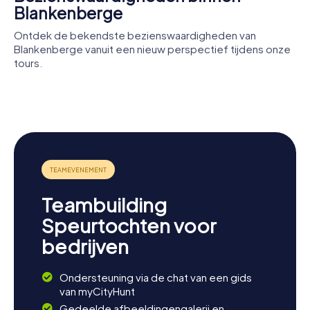
Blankenberge
Ontdek de bekendste bezienswaardigheden van
Blankenberge vanuit een nieuw perspectief tijdens onze
tours.
Monument
van Lippens
Pier van
en De
CC-Casino
Blankenberge
Bruyne
Blankenberge
Teambuilding
Speurtochten voor
bedrijven
Ondersteuning via de chat van een gids
van myCityHunt
Gedeelde afbeeldingengalerij en