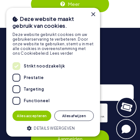
Blankenberge kunnen in de online ticketshop via
fotogalerij kunt bekijken.
Meer
https://www.mycityhunt.nl/tickets
worden geboekt.
Tijdens de tour kun je op elk moment een pauze nemen
×
voor een ijsje of een drankje! Na ongeveer 3 uur geeft de
Deze website maakt
topscorelijst informatie over jouw algemene
gebruik van cookies.
rangschikking.
Deze website gebruikt cookies om uw
gebruikerservaring te verbeteren. Door
Meer informatie over het verloop van onze speurtocht
onze website te gebruiken, stemt u in met
vind je hier:
https://www.mycityhunt.nl/hoe-werkt-het
.
alle cookies in overeenstemming met
ons Cookiebeleid.
Lees verder
Strikt noodzakelijk
Nieuwsbrief
Prestatie
Targeting
Functioneel
Alles accepteren
Alles afwijzen
DETAILS WEERGEVEN
Privacybeleid
Aanmelden