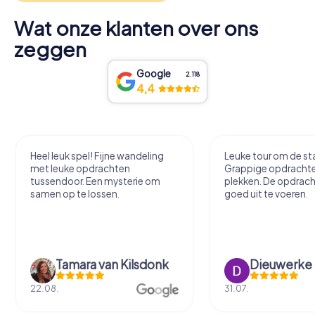
Wat onze klanten over ons
zeggen
Google
2.118
4,4
Heel leuk spel! Fijne wandeling
Leuke tour om de sta
met leuke opdrachten
Grappige opdracht
tussendoor. Een mysterie om
plekken. De opdrach
samen op te lossen.
goed uit te voeren.
Tamara van Kilsdonk
Dieuwerke
22.08.
31.07.