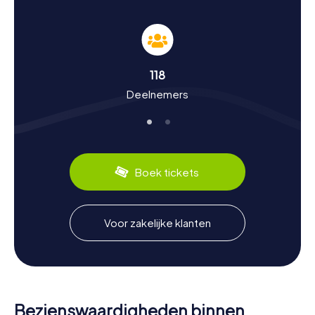
Speurtocht in Blankenberge: Geschiedenis en
Cultuur Beleven
De myCityHunt speurtochten in Blankenberge zijn niet
118
alleen vermakelijk, maar ook leerzaam. Je zult veel te
Deelnemers
weten komen over de geschiedenis en cultuur van de
stad. Blankenberge heeft een rijke geschiedenis die
teruggaat tot de middeleeuwen. Door de eeuwen heen
is de stad uitgegroeid tot een populaire badplaats. Wist
je dat Blankenberge een van de locaties is van de
beeldententoonstelling Beaufort, die om de drie jaar aan
Boek tickets
de Belgische kust plaatsvindt? Of dat hier elke zomer het
zandsculpturenfestival wordt gehouden? Ook op culinair
gebied heeft Blankenberge veel te bieden: proef zeker
de verse zeevruchten en de beroemde Belgische
Voor zakelijke klanten
wafels. Tijdens een speurtocht in Blankenberge ontdek je
niet alleen de bezienswaardigheden van de stad, maar
duik je ook in haar geschiedenis en cultuur.
Bezienswaardigheden binnen