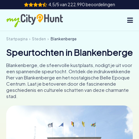
4,5/5 van 222.990 beoordelingen
Startpagina
Steden
Blankenberge
Hoe het werkt
Speurtochten in Blankenberge
Steden
Blankenberge, de sfeervolle kustplaats, nodigt je uit voor
Tours
een spannende speurtocht. Ontdek de indrukwekkende
Pier van Blankenberge en het nostalgische Belle Epoque
Centrum. Laat je betoveren door de fascinerende
Teamevenement
geschiedenis en culturele schatten van deze charmante
stad.
Tickets
INT
AT
CH
DE
ES
FR
UK
IE
IT
NL