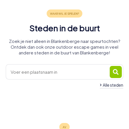
Steden in de buurt
Zoek je niet alleen in Blankenberge naar speurtochten?
Ontdek dan ook onze outdoor escape games in veel
andere steden in de buurt van Blankenberge!
Alle steden
Knokke-
De Haan
Heist
Brugge
Oostende
Oostkamp
Maldegem
4 tours
4 tours
6 tours
Middelkerke
Torhout
Wingene
5 tours
4 tours
4 tours
beschikbaar
beschikbaar
beschikbaar
Kortemark
4 tours
4 tours
4 tours
beschikbaar
beschikbaar
beschikbaar
4,4
4,4
4,3
4 tours
beschikbaar
beschikbaar
beschikbaar
4,3
4,3
beschikbaar
4,4
4,5
5,0
4,7