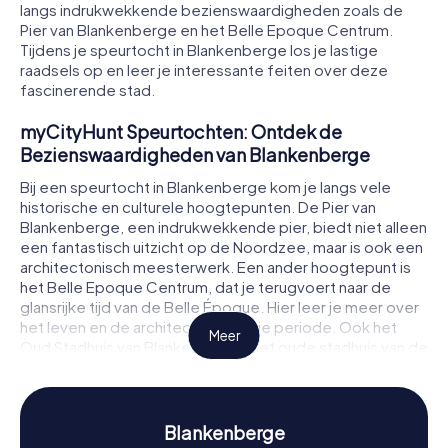
langs indrukwekkende bezienswaardigheden zoals de
Pier van Blankenberge en het Belle Epoque Centrum.
Tijdens je speurtocht in Blankenberge los je lastige
raadsels op en leer je interessante feiten over deze
fascinerende stad.
myCityHunt Speurtochten: Ontdek de
Bezienswaardigheden van Blankenberge
Bij een speurtocht in Blankenberge kom je langs vele
historische en culturele hoogtepunten. De Pier van
Blankenberge, een indrukwekkende pier, biedt niet alleen
een fantastisch uitzicht op de Noordzee, maar is ook een
architectonisch meesterwerk. Een ander hoogtepunt is
het Belle Epoque Centrum, dat je terugvoert naar de
glansrijke tijd van de Belle Époque. Hier leer je meer over
het leven en de architectuur van die periode. Ook het
Meer
Oud Stadhuis van Blankenberge, het oude stadhuis van de
stad, is een bezoek waard. Het is een prachtig voorbeeld
van Vlaamse architectuur en herbergt tegenwoordig een
museum. Tijdens je speurtocht in Blankenberge los je
raadsels op bij deze en vele andere locaties, en heb je
Blankenberge
daarbij enorm veel plezier.