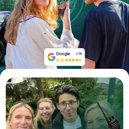
Boek tickets
Koop cadeaubonnen
Google
2.118
4,4