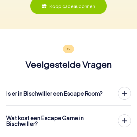
Koop cadeaubonnen
Veelgestelde Vragen
Is er in Bischwiller een Escape Room?
Het is nu mogelijk om in Bischwiller een Escape Game in
de buitenlucht te spelen!
In tegenstelling tot een klassieke Escape Room, waar
Wat kost een Escape Game in
spelers in een kleine kamer worden opgesloten, vindt de
Bischwiller?
Escape Game van myCityHunt in Bischwiller plaats in de
Een indoor Escape Room in Bischwiller kost meestal
frisse lucht. Net als bij een speurtocht lossen de spelers
tussen de € 90 en € 150 voor 2 tot 6 personen.