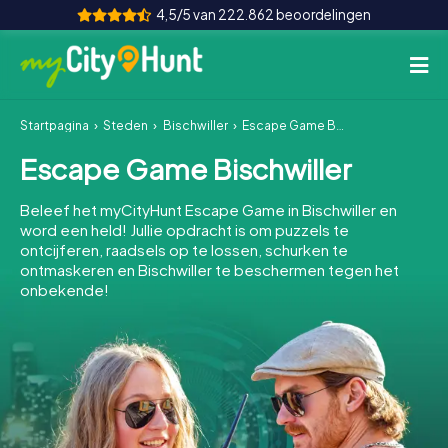
4,5/5 van 222.862 beoordelingen
Startpagina
Steden
Bischwiller
Escape Game Bischwiller
Hoe het werkt
Escape Game Bischwiller
Steden
Beleef het myCityHunt Escape Game in Bischwiller en
Tours
word een held! Jullie opdracht is om puzzels te
ontcijferen, raadsels op te lossen, schurken te
ontmaskeren en Bischwiller te beschermen tegen het
Teamevenement
onbekende!
Tickets
INT
AT
CH
DE
ES
FR
UK
IE
IT
NL