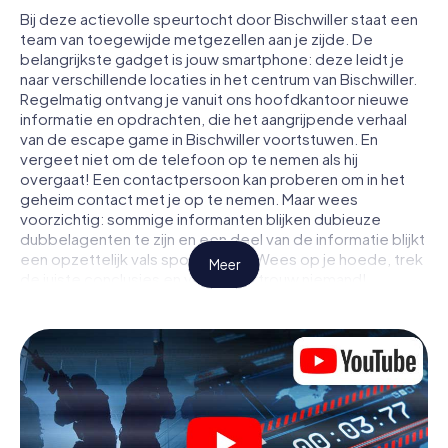
Bij deze actievolle speurtocht door Bischwiller staat een
team van toegewijde metgezellen aan je zijde. De
belangrijkste gadget is jouw smartphone: deze leidt je
naar verschillende locaties in het centrum van Bischwiller.
Regelmatig ontvang je vanuit ons hoofdkantoor nieuwe
informatie en opdrachten, die het aangrijpende verhaal
van de escape game in Bischwiller voortstuwen. En
vergeet niet om de telefoon op te nemen als hij
overgaat! Een contactpersoon kan proberen om in het
geheim contact met je op te nemen. Maar wees
voorzichtig: sommige informanten blijken dubieuze
dubbelagenten te zijn en een deel van de informatie blijkt
een opzettelijk vals spoor te zijn. Wees op je hoede, trek
Meer
de juiste conclusies en vooral: vertrouw niemand!
Anders dan in een klassieke escaperoom in Bischwiller zit
je niet opgesloten in een kamer waaruit je jezelf binnen
een bepaald tijdvenster moet bevrijden. Met deze
speurtocht met een smartphone wordt heel Bischwiller
jouw speelveld! De technische voorwaarden voor jouw
avontuur in Bischwiller zijn een smartphone en toegang tot
het mobiel internet. Met één klik krijg jij toegang tot onze