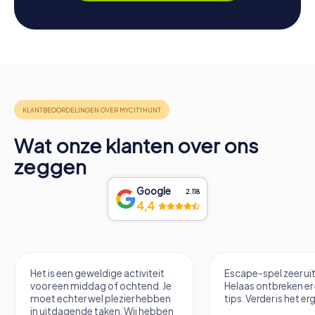
Wat onze klanten over ons
zeggen
Google
2.118
4,4
e activiteit
Escape-spel zeer uitdagend.
He
 ochtend. Je
Helaas ontbreken er een paar
ezier hebben
tips. Verder is het erg leuk.
n. Wij hebben