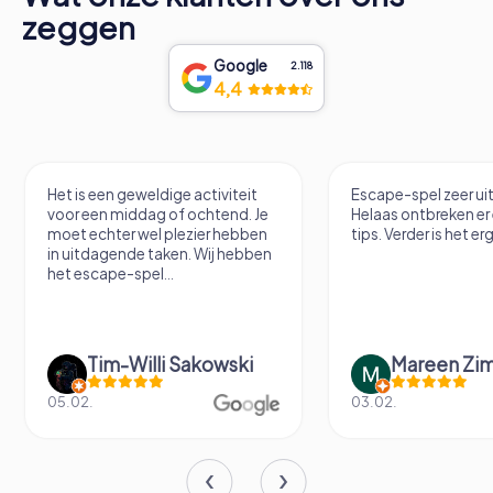
zeggen
Google
2.118
4,4
Het is een geweldige activiteit
Escape-spel zeer u
voor een middag of ochtend. Je
Helaas ontbreken er
moet echter wel plezier hebben
tips. Verder is het erg
in uitdagende taken. Wij hebben
het escape-spel...
Tim-Willi Sakowski
Mareen Zi
05.02.
03.02.