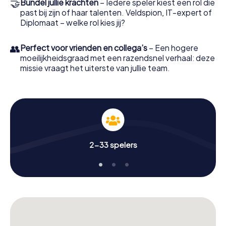
🤝
Bundel jullie krachten
– Iedere speler kiest een rol die
past bij zijn of haar talenten. Veldspion, IT-expert of
Diplomaat – welke rol kies jij?
👥
Perfect voor vrienden en collega’s
– Een hogere
moeilijkheidsgraad met een razendsnel verhaal: deze
missie vraagt het uiterste van jullie team.
2-33 spelers