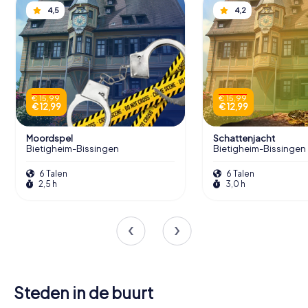
4,5
4,2
€ 15,99
€ 15,99
€ 12,99
€ 12,99
Moordspel
Schattenjacht
Bietigheim-Bissingen
Bietigheim-Bissingen
6 Talen
6 Talen
2,5 h
3,0 h
Steden in de buurt