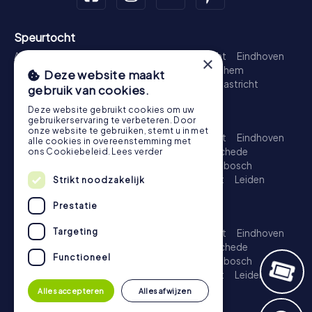
Speurtocht
Amsterdam
Rotterdam
Den Haag
Utrecht
Eindhoven
×
Groningen
Breda
Nijmegen
Haarlem
Arnhem
Deze website maakt
Amersfoort
's-Hertogenbosch
Zwolle
Maastricht
gebruik van cookies.
Leiden
Dordrecht
Deze website gebruikt cookies om uw
Schattenjacht
gebruikerservaring te verbeteren. Door
onze website te gebruiken, stemt u in met
Amsterdam
Rotterdam
Den Haag
Utrecht
Eindhoven
alle cookies in overeenstemming met
Groningen
Almere
Breda
Nijmegen
Enschede
ons Cookiebeleid.
Lees verder
Haarlem
Arnhem
Amersfoort
's-Hertogenbosch
Apeldoorn
Zwolle
Zoetermeer
Maastricht
Leiden
Strikt noodzakelijk
Dordrecht
Prestatie
Escape Game
Targeting
Amsterdam
Rotterdam
Den Haag
Utrecht
Eindhoven
Groningen
Almere
Breda
Nijmegen
Enschede
Functioneel
Haarlem
Arnhem
Amersfoort
's-Hertogenbosch
Apeldoorn
Zwolle
Zoetermeer
Maastricht
Leiden
Dordrecht
Alles accepteren
Alles afwijzen