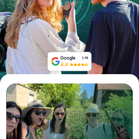
Boek tickets
Koop cadeaubonnen
Google
2.118
4,4