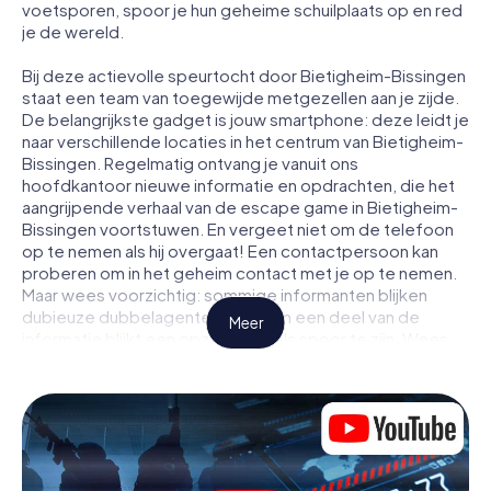
voetsporen, spoor je hun geheime schuilplaats op en red
je de wereld.
Bij deze actievolle speurtocht door Bietigheim-Bissingen
staat een team van toegewijde metgezellen aan je zijde.
De belangrijkste gadget is jouw smartphone: deze leidt je
naar verschillende locaties in het centrum van Bietigheim-
Bissingen. Regelmatig ontvang je vanuit ons
hoofdkantoor nieuwe informatie en opdrachten, die het
aangrijpende verhaal van de escape game in Bietigheim-
Bissingen voortstuwen. En vergeet niet om de telefoon
op te nemen als hij overgaat! Een contactpersoon kan
proberen om in het geheim contact met je op te nemen.
Maar wees voorzichtig: sommige informanten blijken
dubieuze dubbelagenten te zijn en een deel van de
Meer
informatie blijkt een opzettelijk vals spoor te zijn. Wees
op je hoede, trek de juiste conclusies en vooral: vertrouw
niemand!
Anders dan in een klassieke escaperoom in Bietigheim-
Bissingen zit je niet opgesloten in een kamer waaruit je
jezelf binnen een bepaald tijdvenster moet bevrijden.