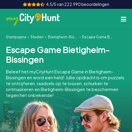
4,5/5 van 222.990 beoordelingen
Startpagina
Steden
Bietigheim-Bissingen
Escape Game Bietigheim-Bissingen
Hoe het werkt
Escape Game Bietigheim-
Steden
Bissingen
Tours
Beleef het myCityHunt Escape Game in Bietigheim-
Bissingen en word een held! Jullie opdracht is om puzzels
Teamevenement
te ontcijferen, raadsels op te lossen, schurken te
ontmaskeren en Bietigheim-Bissingen te beschermen
Tickets
tegen het onbekende!
INT
AT
CH
DE
ES
FR
UK
IE
IT
NL