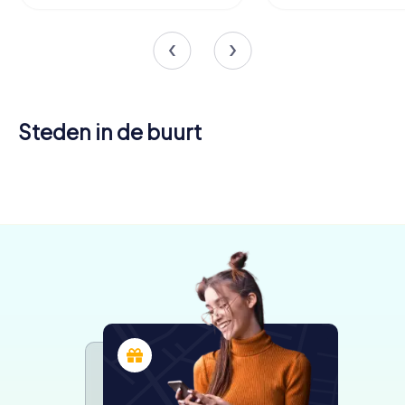
Steden in de buurt
Agde
Narbonne
4 tours
5 tours
beschikbaar
beschikbaar
4,3
4,6