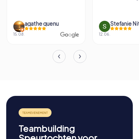
agathe quenu
Stefanie N
15.08.
12.06.
Teambuilding
Speurtochten voor