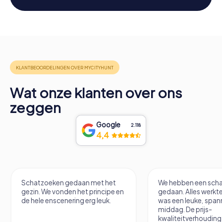
Wat onze klanten over ons
zeggen
Google
2.118
4,4
Schatzoeken gedaan met het
We hebben een scha
gezin. We vonden het principe en
gedaan. Alles werkte
de hele enscenering erg leuk.
was een leuke, spa
middag. De prijs-
kwaliteitverhouding 