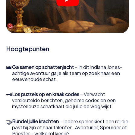
Zodra de rollen zijn toegewezen, kan de speurtocht
beginnen. Op verschillende locaties in de stad kraak je
gecodeerde berichten, los je lastige logische raadsels
op en zoek je naar bewijs. Jouw smartphone is je meest
cruciale opsporingsinstrument: met onze app kun je
getuigen interviewen, plaatsen delict onderzoeken,
bewijs verzamelen en veilig door Béziers navigeren.
Hoogtepunten
Tijdens het spel duiken jij en jouw team steeds dieper in
het spannende verhaal en al snel zul je beseffen dat de
kostbare schat slechts een paar stappen verwijderd is.
👑
Ga samen op schattenjacht
– In dit Indiana Jones-
achtige avontuur ga je als team op zoek naar een
eeuwenoude schat.
🗝
Los puzzels op en kraak codes
– Verwacht
versleutelde berichten, geheime codes en een
mysterieuze schatkaart die jullie de weg wijst.
🤝
Bundel jullie krachten
– Iedere speler kiest een rol die
past bij zijn of haar talenten. Avonturier, Speurder of
Priester – welke rol kies jij?