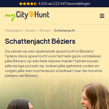
4,5/5 van 223.447 beoordelingen
Startpagina
Steden
Béziers
Schattenjacht Béziers
Hoe het werkt
Schattenjacht Béziers
Steden
Ga samen op een spannende speurtocht in Béziers!
Tours
Tijdens deze speurtocht voor het hele gezin ontdekken
jullie Béziers op een hele nieuwe manier! Samen lossen
jullie lastige puzzels op, kraken jullie geheime codes en
Teamevenement
volgen jullie een mysterieuze schatkaart naar de mooiste
plekjes van Béziers.
Tickets
INT
AT
CH
DE
ES
FR
UK
IE
IT
NL