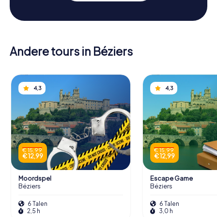
Andere tours in Béziers
4,3
4,3
€ 15,99
€ 15,99
€ 12,99
€ 12,99
Moordspel
Escape Game
Béziers
Béziers
6 Talen
6 Talen
2,5 h
3,0 h