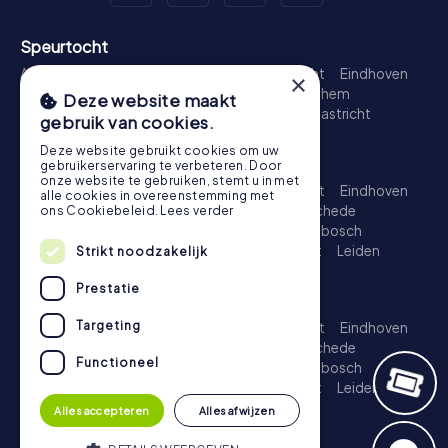
Speurtocht
Amsterdam
Rotterdam
Den Haag
Utrecht
Eindhoven
×
Groningen
Breda
Nijmegen
Haarlem
Arnhem
Deze website maakt
Amersfoort
's-Hertogenbosch
Zwolle
Maastricht
gebruik van cookies.
Leiden
Dordrecht
Deze website gebruikt cookies om uw
Schattenjacht
gebruikerservaring te verbeteren. Door
onze website te gebruiken, stemt u in met
Amsterdam
Rotterdam
Den Haag
Utrecht
Eindhoven
alle cookies in overeenstemming met
Groningen
Almere
Breda
Nijmegen
Enschede
ons Cookiebeleid.
Lees verder
Haarlem
Arnhem
Amersfoort
's-Hertogenbosch
Apeldoorn
Zwolle
Zoetermeer
Maastricht
Leiden
Strikt noodzakelijk
Dordrecht
Prestatie
Escape Game
Targeting
Amsterdam
Rotterdam
Den Haag
Utrecht
Eindhoven
Groningen
Almere
Breda
Nijmegen
Enschede
Functioneel
Haarlem
Arnhem
Amersfoort
's-Hertogenbosch
Apeldoorn
Zwolle
Zoetermeer
Maastricht
Leiden
Dordrecht
Alles accepteren
Alles afwijzen