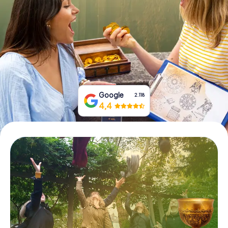
Boek tickets
Koop cadeaubonnen
Google
2.118
4,4