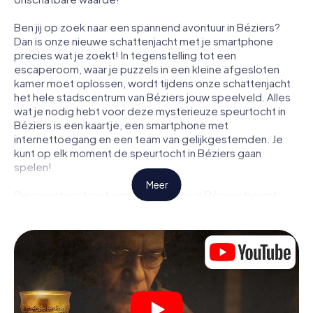
Ben jij op zoek naar een spannend avontuur in Béziers?
Dan is onze nieuwe schattenjacht met je smartphone
precies wat je zoekt! In tegenstelling tot een
escaperoom, waar je puzzels in een kleine afgesloten
kamer moet oplossen, wordt tijdens onze schattenjacht
het hele stadscentrum van Béziers jouw speelveld. Alles
wat je nodig hebt voor deze mysterieuze speurtocht in
Béziers is een kaartje, een smartphone met
internettoegang en een team van gelijkgestemden. Je
kunt op elk moment de speurtocht in Béziers gaan
spelen!
Meer
De speurtocht met een smartphone in Béziers begint
met een gezamenlijke briefing. Je bekijkt een video
waarin het verhaal wordt uitgelegd en hoe de speurtocht
verloopt. Vervolgens worden de rollen verdeeld. Wie in
jouw team is een geboren speurder? Wie is een echte
avonturier? En wie heeft het in zich om een code te
kraken? Bij onze escape game in Béziers garanderen wij
dat elke speler de juiste rol vindt.