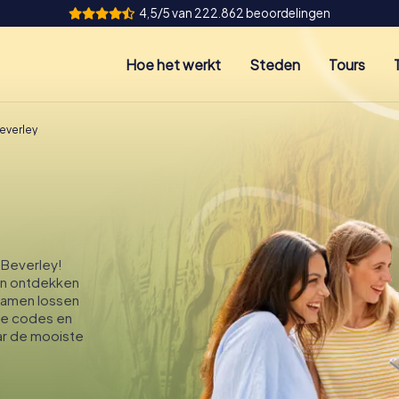
4,5/5 van 222.862 beoordelingen
Hoe het werkt
Steden
Tours
everley
 Beverley!
in ontdekken
 Samen lossen
ime codes en
aar de mooiste