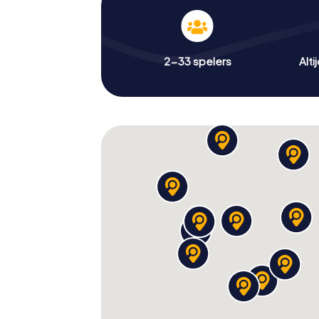
2-33 spelers
Alti