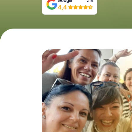
Google
2.118
4,4