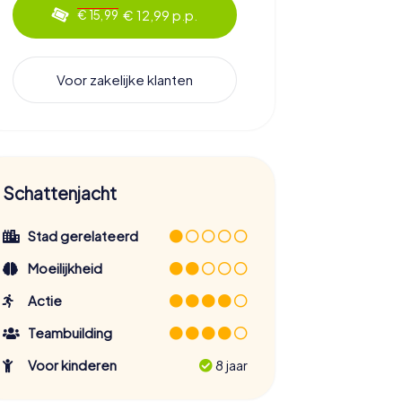
€ 12,99 p.p.
€ 15,99
Voor zakelijke klanten
Schattenjacht
Stad gerelateerd
Moeilijkheid
Actie
Teambuilding
Voor kinderen
8 jaar