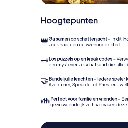
Hoogtepunten
👑
Ga samen op schattenjacht
– In dit I
zoek naar een eeuwenoude schat.
🗝
Los puzzels op en kraak codes
– Verw
een mysterieuze schatkaart die jullie 
🤝
Bundel jullie krachten
– Iedere speler ki
Avonturier, Speurder of Priester – welke 
👪
Perfect voor familie en vrienden
– Een
gezinsvriendelijk verhaal maken deze t