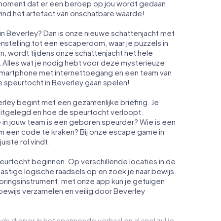
et moment dat er een beroep op jou wordt gedaan:
ind het artefact van onschatbare waarde!
 in Beverley? Dan is onze nieuwe schattenjacht met
nstelling tot een escaperoom, waar je puzzels in
, wordt tijdens onze schattenjacht het hele
 Alles wat je nodig hebt voor deze mysterieuze
n smartphone met internettoegang en een team van
 speurtocht in Beverley gaan spelen!
ley begint met een gezamenlijke briefing. Je
 uitgelegd en hoe de speurtocht verloopt.
 in jouw team is een geboren speurder? Wie is een
 om een code te kraken? Bij onze escape game in
iste rol vindt.
eurtocht beginnen. Op verschillende locaties in de
lastige logische raadsels op en zoek je naar bewijs.
oringsinstrument: met onze app kun je getuigen
bewijs verzamelen en veilig door Beverley
ds dieper in het spannende verhaal en al snel zul je