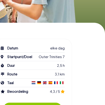
Datum
elke dag
Startpunt/Doel
Outer Trinities 7
Duur
2,5 h
Route
3,1 km
Taal
Beoordeling
4,3 / 5