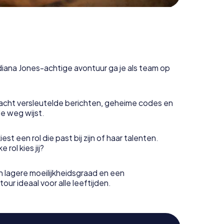
ndiana Jones-achtige avontuur ga je als team op
acht versleutelde berichten, geheime codes en
de weg wijst.
est een rol die past bij zijn of haar talenten.
rol kies jij?
 lagere moeilijkheidsgraad en een
our ideaal voor alle leeftijden.