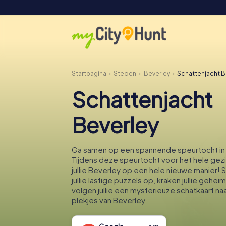
Startpagina
Steden
Beverley
Schattenjacht B
Schattenjacht
Beverley
Ga samen op een spannende speurtocht in
Tijdens deze speurtocht voor het hele gez
jullie Beverley op een hele nieuwe manier!
jullie lastige puzzels op, kraken jullie gehe
volgen jullie een mysterieuze schatkaart n
plekjes van Beverley.