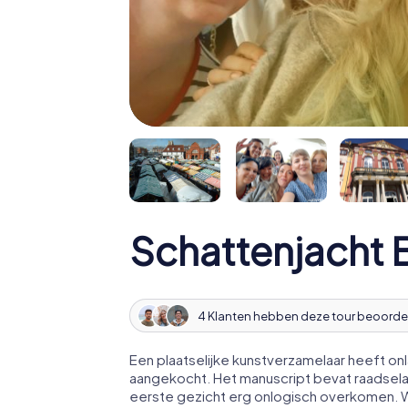
Schattenjacht 
4 Klanten hebben deze tour beoorde
Een plaatselijke kunstverzamelaar heeft o
aangekocht. Het manuscript bevat raadsela
eerste gezicht erg onlogisch overkomen. Wi