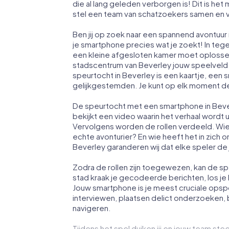
die al lang geleden verborgen is! Dit is h
stel een team van schatzoekers samen en v
Ben jij op zoek naar een spannend avontuur
je smartphone precies wat je zoekt! In tege
een kleine afgesloten kamer moet oplossen
stadscentrum van Beverley jouw speelveld.
speurtocht in Beverley is een kaartje, ee
gelijkgestemden. Je kunt op elk moment de
De speurtocht met een smartphone in Bever
bekijkt een video waarin het verhaal wordt
Vervolgens worden de rollen verdeeld. Wie
echte avonturier? En wie heeft het in zich
Beverley garanderen wij dat elke speler de ju
Zodra de rollen zijn toegewezen, kan de sp
stad kraak je gecodeerde berichten, los je 
Jouw smartphone is je meest cruciale opsp
interviewen, plaatsen delict onderzoeken, 
navigeren.
Tijdens het spel duiken jij en jouw team stee