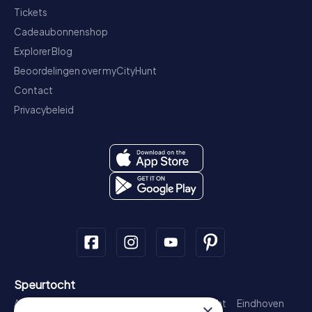
Tickets
Cadeaubonnenshop
Explorer Blog
Beoordelingen over myCityHunt
Contact
Privacybeleid
Speurtocht
Amsterdam
Rotterdam
Den Haag
Utrecht
Eindhoven
×