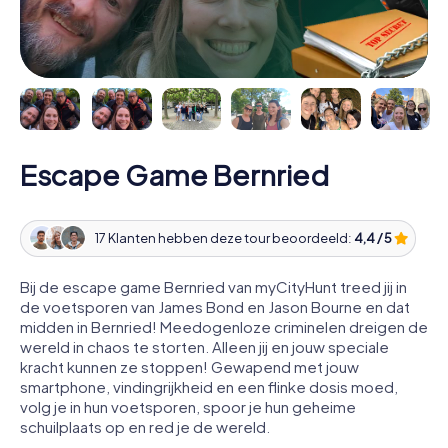
Escape Game Bernried
17 Klanten hebben deze tour beoordeeld:
4,4 / 5
Bij de escape game Bernried van myCityHunt treed jij in
de voetsporen van James Bond en Jason Bourne en dat
midden in Bernried! Meedogenloze criminelen dreigen de
wereld in chaos te storten. Alleen jij en jouw speciale
kracht kunnen ze stoppen! Gewapend met jouw
smartphone, vindingrijkheid en een flinke dosis moed,
volg je in hun voetsporen, spoor je hun geheime
schuilplaats op en red je de wereld.