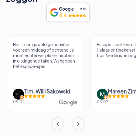
Google
2.118
4,4
Het is een geweldige activiteit
Escape-spel zeer u
voor een middag of ochtend. Je
Helaas ontbreken er
moet echter wel plezier hebben
tips. Verder is het erg
in uitdagende taken. Wij hebben
het escape-spel...
Tim-Willi Sakowski
Mareen Zi
05.02.
03.02.