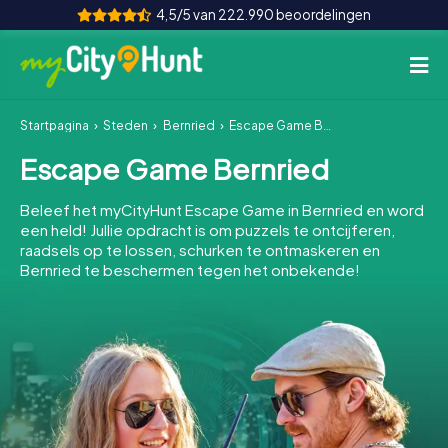
4,5/5 van 222.990 beoordelingen
Startpagina
Steden
Bernried
Escape Game Bernried
Hoe het werkt
Escape Game Bernried
Steden
Beleef het myCityHunt Escape Game in Bernried en word
Tours
een held! Jullie opdracht is om puzzels te ontcijferen,
raadsels op te lossen, schurken te ontmaskeren en
Bernried te beschermen tegen het onbekende!
Teamevenement
Tickets
INT
AT
CH
DE
ES
FR
UK
IE
IT
NL