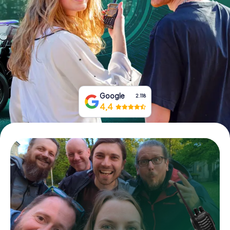
Boek tickets
Koop cadeaubonnen
Google
2.118
4,4