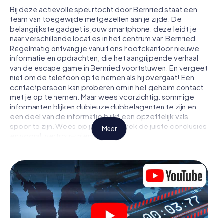
Bij deze actievolle speurtocht door Bernried staat een
team van toegewijde metgezellen aan je zijde. De
belangrijkste gadget is jouw smartphone: deze leidt je
naar verschillende locaties in het centrum van Bernried.
Regelmatig ontvang je vanuit ons hoofdkantoor nieuwe
informatie en opdrachten, die het aangrijpende verhaal
van de escape game in Bernried voortstuwen. En vergeet
niet om de telefoon op te nemen als hij overgaat! Een
contactpersoon kan proberen om in het geheim contact
met je op te nemen. Maar wees voorzichtig: sommige
informanten blijken dubieuze dubbelagenten te zijn en
een deel van de informatie blijkt een opzettelijk vals
spoor te zijn. Wees op je hoede, trek de juiste conclusies
Meer
en vooral: vertrouw niemand!
Anders dan in een klassieke escaperoom in Bernried zit je
niet opgesloten in een kamer waaruit je jezelf binnen een
bepaald tijdvenster moet bevrijden. Met deze
speurtocht met een smartphone wordt heel Bernried
jouw speelveld! De technische voorwaarden voor jouw
avontuur in Bernried zijn een smartphone en toegang tot
het mobiel internet. Met één klik krijg jij toegang tot onze