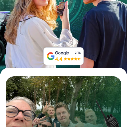
Boek tickets
Koop cadeaubonnen
Google
2.118
4,4