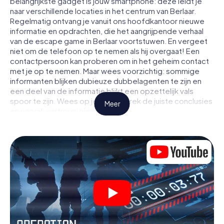
belangrijkste gadget is jouw smartphone: deze leidt je
naar verschillende locaties in het centrum van Berlaar.
Regelmatig ontvang je vanuit ons hoofdkantoor nieuwe
informatie en opdrachten, die het aangrijpende verhaal
van de escape game in Berlaar voortstuwen. En vergeet
niet om de telefoon op te nemen als hij overgaat! Een
contactpersoon kan proberen om in het geheim contact
met je op te nemen. Maar wees voorzichtig: sommige
informanten blijken dubieuze dubbelagenten te zijn en
een deel van de informatie blijkt een opzettelijk vals
spoor te zijn. Wees op je hoede, trek de juiste conclusies
Meer
en vooral: vertrouw niemand!
Anders dan in een klassieke escaperoom in Berlaar zit je
niet opgesloten in een kamer waaruit je jezelf binnen een
bepaald tijdvenster moet bevrijden. Met deze
speurtocht met een smartphone wordt heel Berlaar jouw
speelveld! De technische voorwaarden voor jouw
avontuur in Berlaar zijn een smartphone en toegang tot
het mobiel internet. Met één klik krijg jij toegang tot onze
app. Je hoeft niets te installeren om door interactieve
video's, lastige minigames of andere functies in de actie
te worden getrokken.