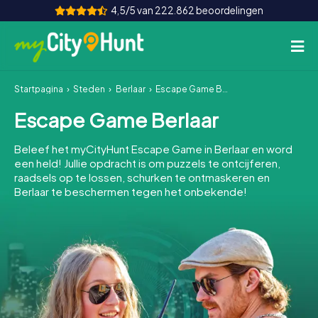
4,5/5 van 222.862 beoordelingen
Startpagina
Steden
Berlaar
Escape Game Berlaar
Hoe het werkt
Escape Game Berlaar
Steden
Beleef het myCityHunt Escape Game in Berlaar en word
Tours
een held! Jullie opdracht is om puzzels te ontcijferen,
raadsels op te lossen, schurken te ontmaskeren en
Berlaar te beschermen tegen het onbekende!
Teamevenement
Tickets
INT
AT
CH
DE
ES
FR
UK
IE
IT
NL