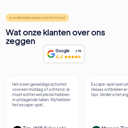
Wat onze klanten over ons
zeggen
Google
2.118
4,4
Het is een geweldige activiteit
Escape-spel zeer u
voor een middag of ochtend. Je
Helaas ontbreken er
moet echter wel plezier hebben
tips. Verder is het erg
in uitdagende taken. Wij hebben
het escape-spel...