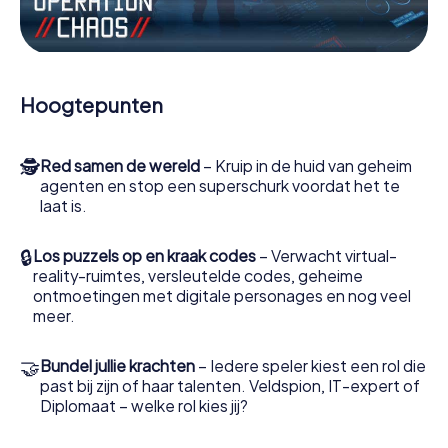
Werk samen als een team, onderschep vijandige
spionnen en lok de handlangers van de schurk naar je toe.
In deze escape game Berlaar moeten jij en jouw team
excelleren om de slechteriken te stoppen. In
Hoogtepunten
tegenstelling tot James Bond en Co. zullen jouw daden
echter niet verborgen blijven achter de sluier van
geheimhouding rond de geheime dienst: jij vereeuwigt
🕵
Red samen de wereld
– Kruip in de huid van geheim
jezelf en jouw team in de hoogste score van Berlaar en
agenten en stop een superschurk voordat het te
krijg toegang tot jouw eigen fotogalerij. De escape game
laat is.
van myCityHunt verandert Berlaar in jouw eigen
persoonlijke avonturenspeeltuin. Koop je tickets voor de
wereld van spionage en geheime agenten en verander
🔒
Los puzzels op en kraak codes
– Verwacht virtual-
Berlaar in een escaperoom in de buitenlucht!
reality-ruimtes, versleutelde codes, geheime
ontmoetingen met digitale personages en nog veel
meer.
🤝
Bundel jullie krachten
– Iedere speler kiest een rol die
past bij zijn of haar talenten. Veldspion, IT-expert of
Diplomaat – welke rol kies jij?