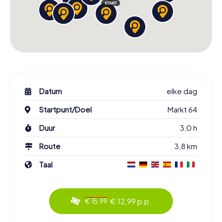
Datum
elke dag
Startpunt/Doel
Markt 64
Duur
3,0 h
Route
3,8 km
Taal
€ 12,99 p.p.
€ 15,99