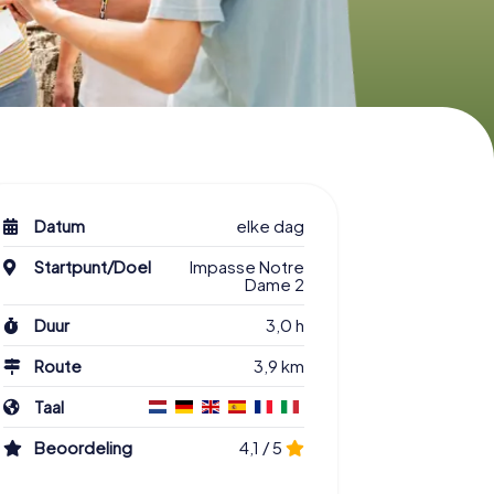
Datum
elke dag
Startpunt/Doel
Impasse Notre
Dame 2
Duur
3,0 h
Route
3,9 km
Taal
Beoordeling
4,1 / 5