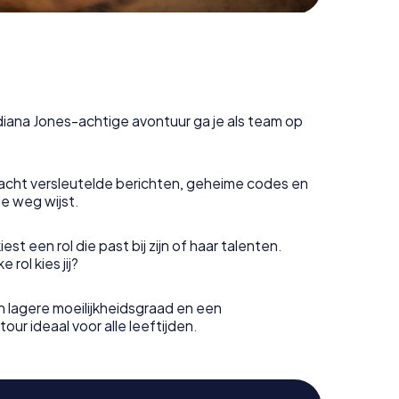
ndiana Jones-achtige avontuur ga je als team op
acht versleutelde berichten, geheime codes en
de weg wijst.
est een rol die past bij zijn of haar talenten.
rol kies jij?
 lagere moeilijkheidsgraad en een
our ideaal voor alle leeftijden.