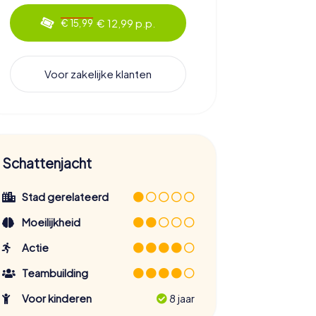
€ 12,99 p.p.
€ 15,99
Voor zakelijke klanten
Schattenjacht
Stad gerelateerd
Moeilijkheid
Actie
Teambuilding
Voor kinderen
8 jaar