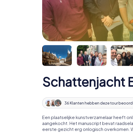
Schattenjacht
36 Klanten hebben deze tour beoord
Een plaatselijke kunstverzamelaar heeft o
aangekocht. Het manuscript bevat raadsela
eerste gezicht erg onlogisch overkomen. Wi