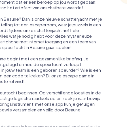
et moment dat er een beroep op jou wordt gedaan:
ind het artefact van onschatbare waarde!
 in Beaune? Dan is onze nieuwe schattenjacht met je
telling tot een escaperoom, waar je puzzels in een
rdt tijdens onze schattenjacht het hele
lles wat je nodig hebt voor deze mysterieuze
smartphone met internettoegang en een team van
 speurtocht in Beaune gaan spelen!
e begint met een gezamenlijke briefing. Je
 uitgelegd en hoe de speurtocht verloopt.
 in jouw team is een geboren speurder? Wie is een
 om een code te kraken? Bij onze escape game in
ste rol vindt.
eurtocht beginnen. Op verschillende locaties in de
lastige logische raadsels op en zoek je naar bewijs.
oringsinstrument: met onze app kun je getuigen
bewijs verzamelen en veilig door Beaune
ds dieper in het spannende verhaal en al snel zul je