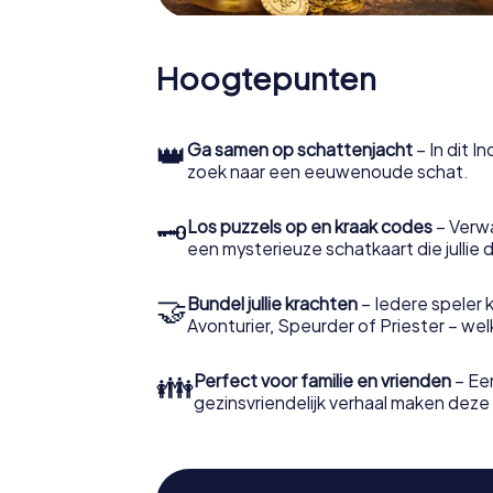
Hoogtepunten
👑
Ga samen op schattenjacht
– In dit I
zoek naar een eeuwenoude schat.
🗝
Los puzzels op en kraak codes
– Verw
een mysterieuze schatkaart die jullie 
🤝
Bundel jullie krachten
– Iedere speler ki
Avonturier, Speurder of Priester – welke 
👪
Perfect voor familie en vrienden
– Een
gezinsvriendelijk verhaal maken deze t