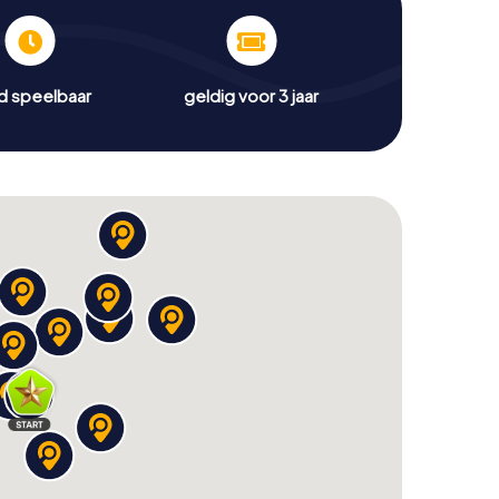
jd speelbaar
geldig voor 3 jaar