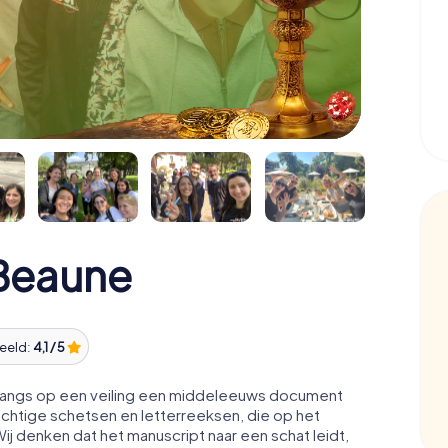
 Beaune
eeld:
4,1 / 5
nlangs op een veiling een middeleeuws document
chtige schetsen en letterreeksen, die op het
j denken dat het manuscript naar een schat leidt,