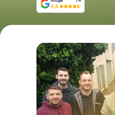
Google
2.118
4,4