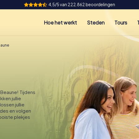
4,5/5 van 222.862 beoordelingen
Hoe het werkt
Steden
Tours
eaune
Beaune! Tijdens
ken jullie
ssen jullie
codes en volgen
ooiste plekjes