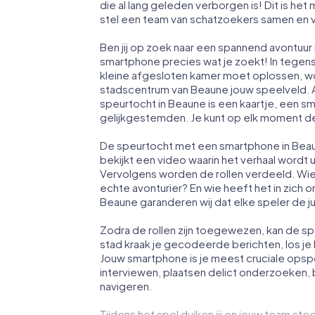
die al lang geleden verborgen is! Dit is h
stel een team van schatzoekers samen en v
Ben jij op zoek naar een spannend avontuur
smartphone precies wat je zoekt! In tegens
kleine afgesloten kamer moet oplossen, wo
stadscentrum van Beaune jouw speelveld. A
speurtocht in Beaune is een kaartje, een 
gelijkgestemden. Je kunt op elk moment de
De speurtocht met een smartphone in Beaun
bekijkt een video waarin het verhaal wordt
Vervolgens worden de rollen verdeeld. Wie
echte avonturier? En wie heeft het in zich
Beaune garanderen wij dat elke speler de jui
Zodra de rollen zijn toegewezen, kan de sp
stad kraak je gecodeerde berichten, los je 
Jouw smartphone is je meest cruciale opsp
interviewen, plaatsen delict onderzoeken, 
navigeren.
Tijdens het spel duiken jij en jouw team stee