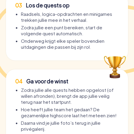
03
Los de quests op
Raadsels, logica-opdrachten en minigames
trekken jullie mee in het verhaal.
Zodra jullie een punt bereiken, start de
volgende quest automatisch.
Onderweg krijgt elke speler bovendien
uitdagingen die passen bij zijn rol.
04
Ga voor de winst
Zodra jullie alle quests hebben opgelost (of
willen afronden), brengt de app jullie veilig
terug naar het startpunt.
Hoe heeft jullie team het gedaan? De
gezamenlijke highscore laat het meteen zien!
Daarna vind je jullie foto’s terug in jullie
privégalerij.