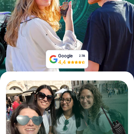
Boek tickets
Koop cadeaubonnen
Google
2.118
4,4