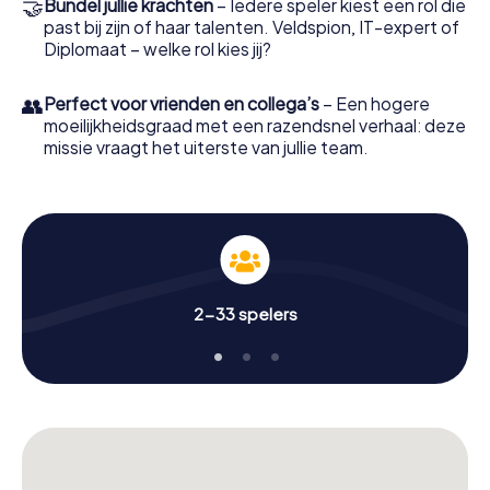
🤝
Bundel jullie krachten
– Iedere speler kiest een rol die
past bij zijn of haar talenten. Veldspion, IT-expert of
Diplomaat – welke rol kies jij?
👥
Perfect voor vrienden en collega’s
– Een hogere
moeilijkheidsgraad met een razendsnel verhaal: deze
missie vraagt het uiterste van jullie team.
2-33 spelers