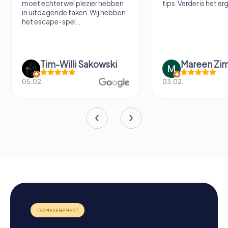
moet echter wel plezier hebben
tips. Verder is het erg
in uitdagende taken. Wij hebben
het escape-spel...
Tim-Willi Sakowski
Mareen Zi
05.02.
03.02.