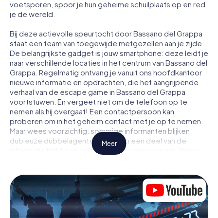
voetsporen, spoor je hun geheime schuilplaats op en red
je de wereld.
Bij deze actievolle speurtocht door Bassano del Grappa
staat een team van toegewijde metgezellen aan je zijde.
De belangrijkste gadget is jouw smartphone: deze leidt je
naar verschillende locaties in het centrum van Bassano del
Grappa. Regelmatig ontvang je vanuit ons hoofdkantoor
nieuwe informatie en opdrachten, die het aangrijpende
verhaal van de escape game in Bassano del Grappa
voortstuwen. En vergeet niet om de telefoon op te
nemen als hij overgaat! Een contactpersoon kan
proberen om in het geheim contact met je op te nemen.
Maar wees voorzichtig: sommige informanten blijken
dubieuze dubbelagenten te zijn en een deel van de
Meer
informatie blijkt een opzettelijk vals spoor te zijn. Wees
op je hoede, trek de juiste conclusies en vooral: vertrouw
niemand!
Anders dan in een klassieke escaperoom in Bassano del
Grappa zit je niet opgesloten in een kamer waaruit je
jezelf binnen een bepaald tijdvenster moet bevrijden.