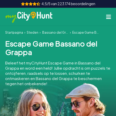
4,5/5 van 223.174 beoordelingen
Startpagina
Steden
Bassano del Grappa
Escape Game Bassano del Grappa
Hoe het werkt
Escape Game Bassano del
Steden
Grappa
Tours
Beleef het myCityHunt Escape Game in Bassano del
Grappa en word een held! Jullie opdracht is om puzzels te
Teamevenement
ontcijferen, raadsels op te lossen, schurken te
ontmaskeren en Bassano del Grappa te beschermen
Tickets
tegen het onbekende!
INT
AT
CH
DE
ES
FR
UK
IE
IT
NL