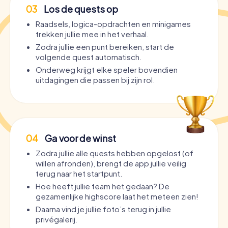
03
Los de quests op
Raadsels, logica-opdrachten en minigames
trekken jullie mee in het verhaal.
Zodra jullie een punt bereiken, start de
volgende quest automatisch.
Onderweg krijgt elke speler bovendien
uitdagingen die passen bij zijn rol.
04
Ga voor de winst
Zodra jullie alle quests hebben opgelost (of
willen afronden), brengt de app jullie veilig
terug naar het startpunt.
Hoe heeft jullie team het gedaan? De
gezamenlijke highscore laat het meteen zien!
Daarna vind je jullie foto’s terug in jullie
privégalerij.