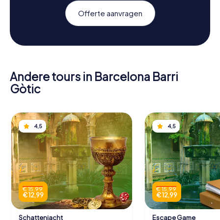
Offerte aanvragen
Andere tours in Barcelona Barri
Gòtic
4,5
4,5
€ 15,99
€ 15,99
€ 12,99
€ 12,99
Schattenjacht
Escape Game