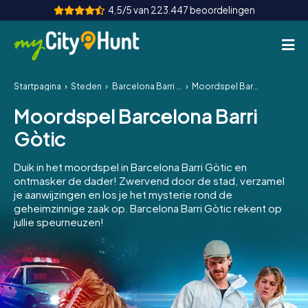
4,5/5 van 223.447 beoordelingen
Startpagina
Steden
Barcelona Barri Gòtic
Moordspel Barcelona Barri Gòtic
Hoe het werkt
Moordspel Barcelona Barri
Steden
Gòtic
Tours
Duik in het moordspel in Barcelona Barri Gòtic en
ontmasker de dader! Zwervend door de stad, verzamel
Teamevenement
je aanwijzingen en los je het mysterie rond de
geheimzinnige zaak op. Barcelona Barri Gòtic rekent op
Tickets
jullie speurneuzen!
INT
AT
CH
DE
ES
FR
UK
IE
IT
NL