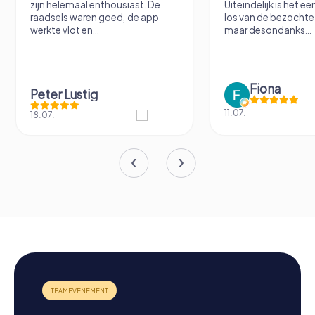
zijn helemaal enthousiast. De
Uiteindelijk is het e
raadsels waren goed, de app
los van de bezochte 
werkte vlot en...
maar desondanks...
Fiona
Peter Lustig
11.07.
18.07.