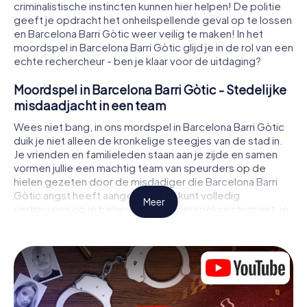
criminalistische instincten kunnen hier helpen! De politie
geeft je opdracht het onheilspellende geval op te lossen
en Barcelona Barri Gòtic weer veilig te maken! In het
moordspel in Barcelona Barri Gòtic glijd je in de rol van een
echte rechercheur - ben je klaar voor de uitdaging?
Moordspel in Barcelona Barri Gòtic - Stedelijke
misdaadjacht in een team
Wees niet bang, in ons mordspel in Barcelona Barri Gòtic
duik je niet alleen de kronkelige steegjes van de stad in.
Je vrienden en familieleden staan aan je zijde en samen
vormen jullie een machtig team van speurders op de
hielen gezeten door de misdadiger die Barcelona Barri
Gòtic angst heeft aangejaagd! Je kunt volledig
Meer
vertrouwen op je belangrijkste onderzoeksinstrument, je
smartphone. Met behulp van GPS navigatie leidt het je op
je zoektocht naar aanwijzingen naar de plaats van het
misdrijf, naar talrijke plaatsen in Barcelona Barri Gòtic die
met het misdrijf te maken hebben, en tenslotte naar de
moordenaar. Op elke locatie los je lastige puzzels op en
kom je steeds dichter bij de oplossing van de zaak. In
tegenstelling tot een klassiek moorddiner in Barcelona