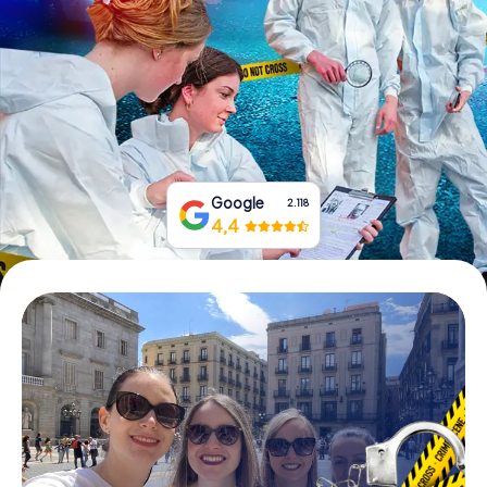
Boek tickets
Koop cadeaubonnen
Google
2.118
4,4