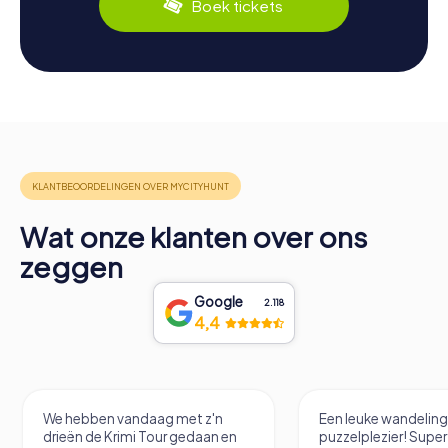
Boek tickets
Wat onze klanten over ons
zeggen
Google
2.118
4,4
We hebben vandaag met z'n
Een leuke wandelin
drieën de Krimi Tour gedaan en
puzzelplezier! Supe