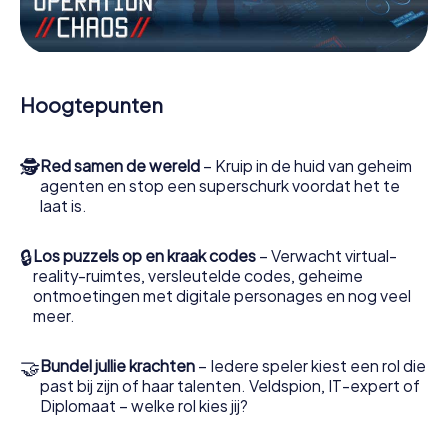
Werk samen als een team, onderschep vijandige
spionnen en lok de handlangers van de schurk naar je toe.
In deze escape game Balaguer moeten jij en jouw team
excelleren om de slechteriken te stoppen. In
Hoogtepunten
tegenstelling tot James Bond en Co. zullen jouw daden
echter niet verborgen blijven achter de sluier van
geheimhouding rond de geheime dienst: jij vereeuwigt
🕵
Red samen de wereld
– Kruip in de huid van geheim
jezelf en jouw team in de hoogste score van Balaguer en
agenten en stop een superschurk voordat het te
krijg toegang tot jouw eigen fotogalerij. De escape game
laat is.
van myCityHunt verandert Balaguer in jouw eigen
persoonlijke avonturenspeeltuin. Koop je tickets voor de
wereld van spionage en geheime agenten en verander
🔒
Los puzzels op en kraak codes
– Verwacht virtual-
Balaguer in een escaperoom in de buitenlucht!
reality-ruimtes, versleutelde codes, geheime
ontmoetingen met digitale personages en nog veel
meer.
🤝
Bundel jullie krachten
– Iedere speler kiest een rol die
past bij zijn of haar talenten. Veldspion, IT-expert of
Diplomaat – welke rol kies jij?