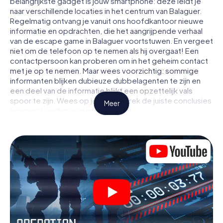
belangrijkste gadget is jouw smartphone: deze leidt je
naar verschillende locaties in het centrum van Balaguer.
Regelmatig ontvang je vanuit ons hoofdkantoor nieuwe
informatie en opdrachten, die het aangrijpende verhaal
van de escape game in Balaguer voortstuwen. En vergeet
niet om de telefoon op te nemen als hij overgaat! Een
contactpersoon kan proberen om in het geheim contact
met je op te nemen. Maar wees voorzichtig: sommige
informanten blijken dubieuze dubbelagenten te zijn en
een deel van de informatie blijkt een opzettelijk vals
spoor te zijn. Wees op je hoede, trek de juiste conclusies
Meer
en vooral: vertrouw niemand!
Anders dan in een klassieke escaperoom in Balaguer zit je
niet opgesloten in een kamer waaruit je jezelf binnen een
bepaald tijdvenster moet bevrijden. Met deze
speurtocht met een smartphone wordt heel Balaguer
jouw speelveld! De technische voorwaarden voor jouw
avontuur in Balaguer zijn een smartphone en toegang tot
het mobiel internet. Met één klik krijg jij toegang tot onze
app. Je hoeft niets te installeren om door interactieve
video's, lastige minigames of andere functies in de actie
te worden getrokken.