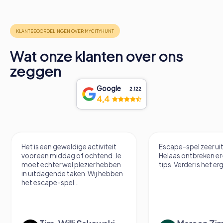
Wat onze klanten over ons
zeggen
Google
2.122
4,4
Het is een geweldige activiteit
Escape-spel zeer u
voor een middag of ochtend. Je
Helaas ontbreken er
moet echter wel plezier hebben
tips. Verder is het erg
in uitdagende taken. Wij hebben
het escape-spel...