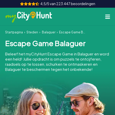
4,5/5 van 223.447 beoordelingen
Startpagina
Steden
Balaguer
Escape Game Balaguer
Hoe het werkt
Escape Game Balaguer
Steden
Beleef het myCityHunt Escape Game in Balaguer en word
Tours
een held! Jullie opdracht is om puzzels te ontcijferen,
raadsels op te lossen, schurken te ontmaskeren en
Balaguer te beschermen tegen het onbekende!
Teamevenement
Tickets
INT
AT
CH
DE
ES
FR
UK
IE
IT
NL