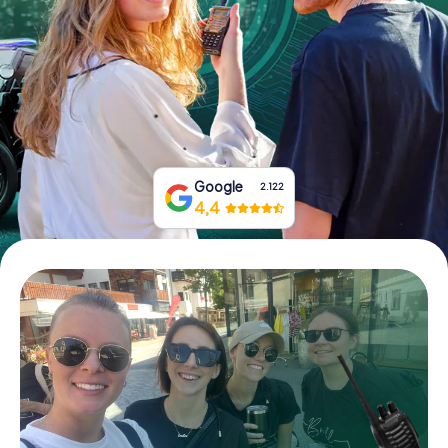
Boek tickets
Koop cadeaubonnen
Google
2.122
4,4