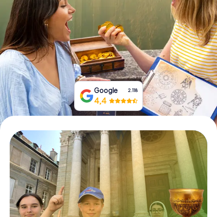
Boek tickets
Koop cadeaubonnen
Google
2.118
4,4