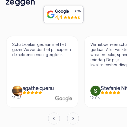
zeggen
Google
2.118
4,4
Schatzoeken gedaan met het
We hebben een scha
gezin. We vonden het principe en
gedaan. Alles werkte
de hele enscenering erg leuk.
was een leuke, spa
middag. De prijs-
kwaliteitverhouding 
agathe quenu
Stefanie N
15.08.
12.06.