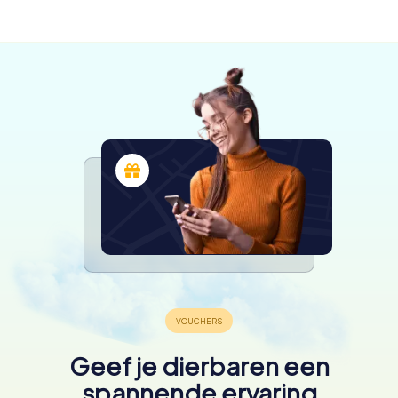
beschikbaar
beschikbaar
beschikbaar
4,3
4,3
4,3
4,3
4,3
Geef je dierbaren een
spannende ervaring