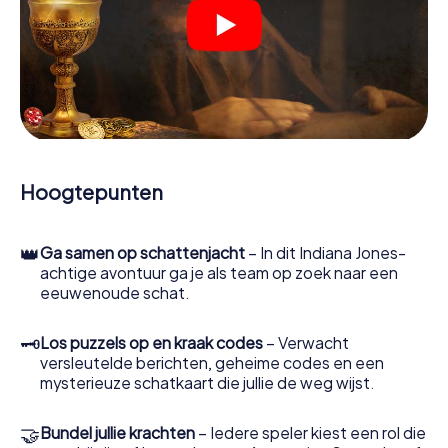
Mergentheim garanderen wij dat elke speler de juiste rol
vindt.
Zodra de rollen zijn toegewezen, kan de speurtocht
beginnen. Op verschillende locaties in de stad kraak je
gecodeerde berichten, los je lastige logische raadsels
op en zoek je naar bewijs. Jouw smartphone is je meest
cruciale opsporingsinstrument: met onze app kun je
getuigen interviewen, plaatsen delict onderzoeken,
bewijs verzamelen en veilig door Bad Mergentheim
Hoogtepunten
navigeren.
Tijdens het spel duiken jij en jouw team steeds dieper in
👑
Ga samen op schattenjacht
– In dit Indiana Jones-
het spannende verhaal en al snel zul je beseffen dat de
achtige avontuur ga je als team op zoek naar een
kostbare schat slechts een paar stappen verwijderd is.
eeuwenoude schat.
🗝
Los puzzels op en kraak codes
– Verwacht
versleutelde berichten, geheime codes en een
mysterieuze schatkaart die jullie de weg wijst.
🤝
Bundel jullie krachten
– Iedere speler kiest een rol die