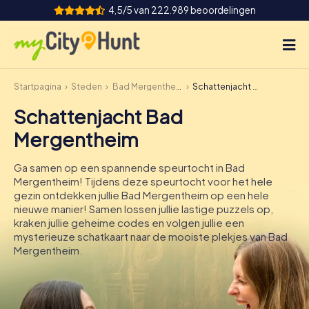
4,5/5 van 222.989 beoordelingen
Startpagina
Steden
Bad Mergentheim
Schattenjacht Bad Mergentheim
Hoe het werkt
Schattenjacht Bad
Steden
Mergentheim
Tours
Ga samen op een spannende speurtocht in Bad
Mergentheim! Tijdens deze speurtocht voor het hele
Teamevenement
gezin ontdekken jullie Bad Mergentheim op een hele
nieuwe manier! Samen lossen jullie lastige puzzels op,
Tickets
kraken jullie geheime codes en volgen jullie een
mysterieuze schatkaart naar de mooiste plekjes van Bad
Mergentheim.
INT
AT
CH
DE
ES
FR
UK
IE
IT
NL