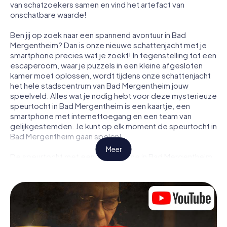
van schatzoekers samen en vind het artefact van
onschatbare waarde!
Ben jij op zoek naar een spannend avontuur in Bad
Mergentheim? Dan is onze nieuwe schattenjacht met je
smartphone precies wat je zoekt! In tegenstelling tot een
escaperoom, waar je puzzels in een kleine afgesloten
kamer moet oplossen, wordt tijdens onze schattenjacht
het hele stadscentrum van Bad Mergentheim jouw
speelveld. Alles wat je nodig hebt voor deze mysterieuze
speurtocht in Bad Mergentheim is een kaartje, een
smartphone met internettoegang en een team van
gelijkgestemden. Je kunt op elk moment de speurtocht in
Bad Mergentheim gaan spelen!
Meer
De speurtocht met een smartphone in Bad Mergentheim
begint met een gezamenlijke briefing. Je bekijkt een
video waarin het verhaal wordt uitgelegd en hoe de
speurtocht verloopt. Vervolgens worden de rollen
verdeeld. Wie in jouw team is een geboren speurder?
Wie is een echte avonturier? En wie heeft het in zich om
een code te kraken? Bij onze escape game in Bad