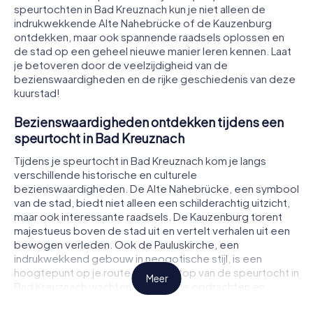
speurtochten in Bad Kreuznach kun je niet alleen de
indrukwekkende Alte Nahebrücke of de Kauzenburg
ontdekken, maar ook spannende raadsels oplossen en
de stad op een geheel nieuwe manier leren kennen. Laat
je betoveren door de veelzijdigheid van de
bezienswaardigheden en de rijke geschiedenis van deze
kuurstad!
Bezienswaardigheden ontdekken tijdens een
speurtocht in Bad Kreuznach
Tijdens je speurtocht in Bad Kreuznach kom je langs
verschillende historische en culturele
bezienswaardigheden. De Alte Nahebrücke, een symbool
van de stad, biedt niet alleen een schilderachtig uitzicht,
maar ook interessante raadsels. De Kauzenburg torent
majestueus boven de stad uit en vertelt verhalen uit een
bewogen verleden. Ook de Pauluskirche, een
indrukwekkend gebouw in neogotische stijl, is een
hoogtepunt op je route. Bij elke stop van de speurtocht in
Meer
Bad Kreuznach wachten spannende opdrachten en
raadsels op je.