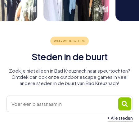
Steden in de buurt
Zoek je niet alleen in Bad Kreuznach naar speurtochten?
Ontdek dan ook onze outdoor escape games in veel
andere steden in de buurt van Bad Kreuznach!
Alle steden
Bingen am
Rüdesheim
Wöllstein
Stromberg
Rhein
Ingelheim
Oestrich-
am Rhein
Geisenheim
Wörrstadt
4 tours
4 tours
4 tours
am Rhein
Winkel
Alzey
4 tours
4 tours
4 tours
beschikbaar
beschikbaar
beschikbaar
Kirchheimbolanden
4 tours
4 tours
4 tours
beschikbaar
beschikbaar
beschikbaar