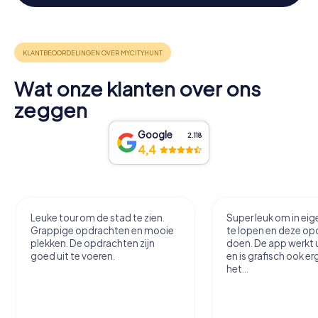
Wat onze klanten over ons
zeggen
Google
2.118
4,4
Leuke tour om de stad te zien.
Super leuk om in ei
Grappige opdrachten en mooie
te lopen en deze op
plekken. De opdrachten zijn
doen. De app werkt 
goed uit te voeren.
en is grafisch ook er
het...