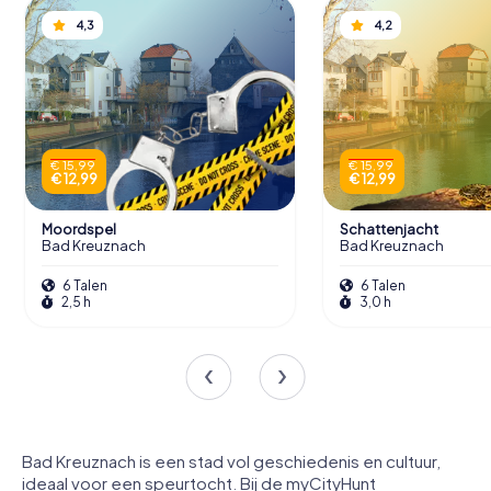
4,3
4,2
€ 15,99
€ 15,99
€ 12,99
€ 12,99
Moordspel
Schattenjacht
Bad Kreuznach
Bad Kreuznach
6 Talen
6 Talen
2,5 h
3,0 h
Bad Kreuznach is een stad vol geschiedenis en cultuur,
ideaal voor een speurtocht. Bij de myCityHunt