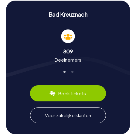
Geschiedenis en cultuur ontdekken tijdens een
speurtocht in Bad Kreuznach
Bad Kreuznach
De myCityHunt speurtochten in Bad Kreuznach zijn niet
alleen vermakelijk, maar ook leerzaam. Je zult meer te
weten komen over de geschiedenis van de stad, die
teruggaat tot de Keltische en Romeinse tijd. Wist je dat
Bad Kreuznach ooit een belangrijke Romeinse vicus was?
809
In het Museum Römerhalle kun je indrukwekkende
Deelnemers
vondsten uit die tijd bewonderen. Bovendien staat de
stad bekend om haar kuurtraditie, die teruggaat tot de
19e eeuw. Naast historische feiten leer je ook
interessante dingen over de lokale cultuur en culinaire
specialiteiten. Proef zeker de regionale wijn, die dankzij
het milde klimaat hier bijzonder goed gedijt.
Boek tickets
Na de speurtocht in Bad Kreuznach de
omgeving verkennen
Voor zakelijke klanten
Na je speurtocht in Bad Kreuznach kun je de omgeving
verder verkennen. Het kuurpark van Bad Kreuznach nodigt
uit tot een ontspannen wandeling en biedt tal van