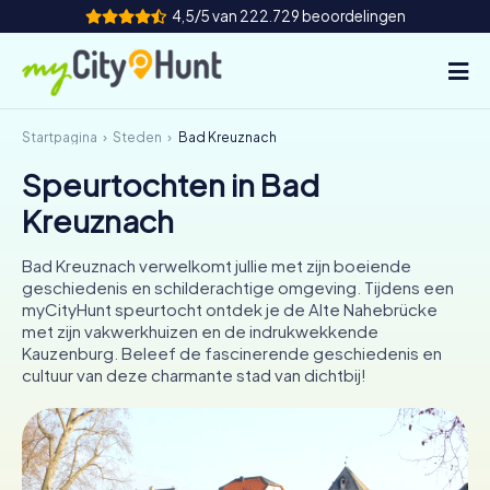
4,5/5 van 222.729 beoordelingen
Startpagina
Steden
Bad Kreuznach
Hoe het werkt
Speurtochten in Bad
Steden
Kreuznach
Tours
Bad Kreuznach verwelkomt jullie met zijn boeiende
geschiedenis en schilderachtige omgeving. Tijdens een
Teamevenement
myCityHunt speurtocht ontdek je de Alte Nahebrücke
met zijn vakwerkhuizen en de indrukwekkende
Tickets
Kauzenburg. Beleef de fascinerende geschiedenis en
cultuur van deze charmante stad van dichtbij!
INT
AT
CH
DE
ES
FR
UK
IE
IT
NL