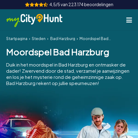
4,5/5 van 223.174 beoordelingen
Startpagina
Steden
Bad Harzburg
Moordspel Bad Harzburg
Hoe het werkt
Moordspel Bad Harzburg
Steden
Duik in het moordspel in Bad Harzburg en ontmasker de
Tours
dader! Zwervend door de stad, verzamel je aanwijzingen
en los je het mysterie rond de geheimzinnige zaak op.
Bad Harzburg rekent op jullie speurneuzen!
Teamevenement
Tickets
INT
AT
CH
DE
ES
FR
UK
IE
IT
NL