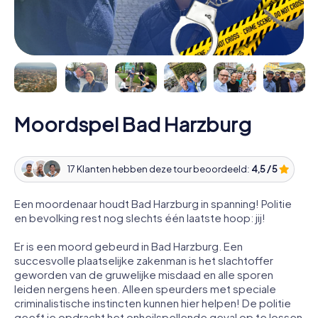
Moordspel Bad Harzburg
17 Klanten hebben deze tour beoordeeld:
4,5 / 5
Een moordenaar houdt Bad Harzburg in spanning! Politie
en bevolking rest nog slechts één laatste hoop: jij!
Er is een moord gebeurd in Bad Harzburg. Een
succesvolle plaatselijke zakenman is het slachtoffer
geworden van de gruwelijke misdaad en alle sporen
leiden nergens heen. Alleen speurders met speciale
criminalistische instincten kunnen hier helpen! De politie
geeft je opdracht het onheilspellende geval op te lossen