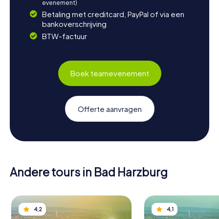
evenement)
Betaling met creditcard, PayPal of via een
bankoverschrijving
BTW-factuur
Boek teamevenement
Offerte aanvragen
Andere tours in Bad Harzburg
4,2
4,1