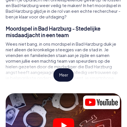
en Bad Harzburg weer veilig te maken! In het moordspel in
Bad Harzburg glijd je in de rol van een echte rechercheur -
ben je klaar voor de uitdaging?
Moordspel in Bad Harzburg - Stedelijke
misdaadjacht in een team
Wees niet bang, in ons mordspel in Bad Harzburg duik je
niet alleen de kronkelige steegjes van de stad in. Je
vrienden en familieleden staan aan je zijde en samen
vormen jullie een machtig team van speurders op de
hielen gezeten door de misdadiger die Bad Harzburg
angst heeft aangejaagd! Je kunt volledig vertrouwen op
Meer
je belangrijkste onderzoeksinstrument, je smartphone.
Met behulp van GPS navigatie leidt het je op je zoektocht
naar aanwijzingen naar de plaats van het misdrijf, naar
talrijke plaatsen in Bad Harzburg die met het misdrijf te
maken hebben, en tenslotte naar de moordenaar. Op
elke locatie los je lastige puzzels op en kom je steeds
dichter bij de oplossing van de zaak. In tegenstelling tot
een klassiek moorddiner in Bad Harzburg bepaal je zelf de
gebeurtenissen, beweeg je je in de frisse lucht en