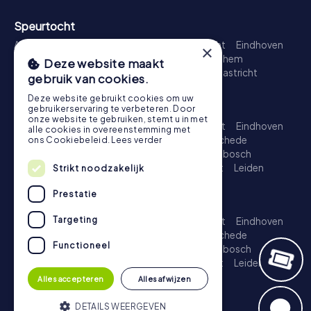
Speurtocht
Amsterdam
Rotterdam
Den Haag
Utrecht
Eindhoven
×
Groningen
Breda
Nijmegen
Haarlem
Arnhem
Deze website maakt
Amersfoort
's-Hertogenbosch
Zwolle
Maastricht
gebruik van cookies.
Leiden
Dordrecht
Deze website gebruikt cookies om uw
Schattenjacht
gebruikerservaring te verbeteren. Door
onze website te gebruiken, stemt u in met
Amsterdam
Rotterdam
Den Haag
Utrecht
Eindhoven
alle cookies in overeenstemming met
Groningen
Almere
Breda
Nijmegen
Enschede
ons Cookiebeleid.
Lees verder
Haarlem
Arnhem
Amersfoort
's-Hertogenbosch
Apeldoorn
Zwolle
Zoetermeer
Maastricht
Leiden
Strikt noodzakelijk
Dordrecht
Prestatie
Escape Game
Targeting
Amsterdam
Rotterdam
Den Haag
Utrecht
Eindhoven
Groningen
Almere
Breda
Nijmegen
Enschede
Functioneel
Haarlem
Arnhem
Amersfoort
's-Hertogenbosch
Apeldoorn
Zwolle
Zoetermeer
Maastricht
Leiden
Dordrecht
Alles accepteren
Alles afwijzen
DETAILS WEERGEVEN