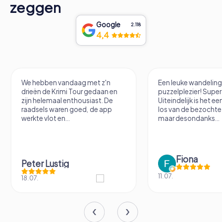
zeggen
Google
2.118
4,4
We hebben vandaag met z'n
Een leuke wandelin
drieën de Krimi Tour gedaan en
puzzelplezier! Supe
zijn helemaal enthousiast. De
Uiteindelijk is het e
raadsels waren goed, de app
los van de bezochte 
werkte vlot en...
maar desondanks...
Fiona
Peter Lustig
11.07.
18.07.