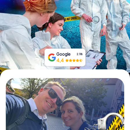
Boek tickets
Koop cadeaubonnen
Google
2.118
4,4