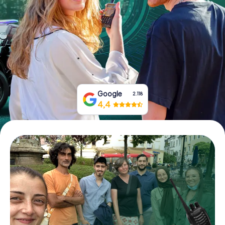
Boek tickets
Koop cadeaubonnen
Google
2.118
4,4