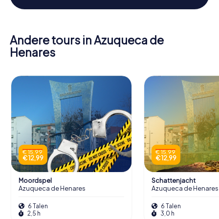
Andere tours in Azuqueca de
Henares
€ 15,99
€ 15,99
€ 12,99
€ 12,99
Moordspel
Schattenjacht
Azuqueca de Henares
Azuqueca de Henares
6 Talen
6 Talen
2,5 h
3,0 h