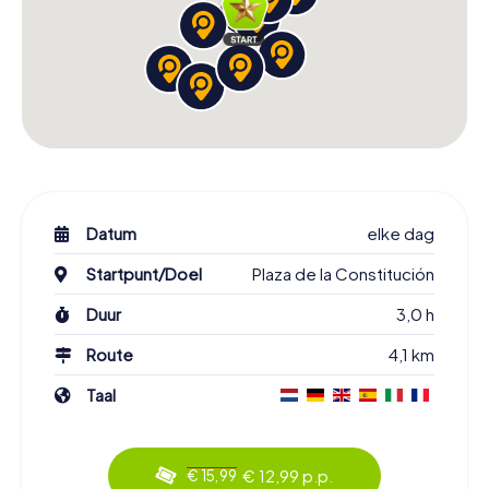
Datum
elke dag
Startpunt/Doel
Plaza de la Constitución
Duur
3,0 h
Route
4,1 km
Taal
€ 12,99 p.p.
€ 15,99