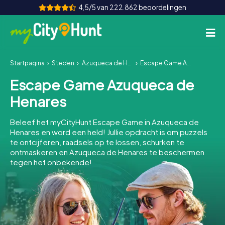
4,5/5 van 222.862 beoordelingen
Startpagina
Steden
Azuqueca de Henares
Escape Game Azuqueca de Henares
Hoe het werkt
Escape Game Azuqueca de
Steden
Henares
Tours
Beleef het myCityHunt Escape Game in Azuqueca de
Henares en word een held! Jullie opdracht is om puzzels
Teamevenement
te ontcijferen, raadsels op te lossen, schurken te
ontmaskeren en Azuqueca de Henares te beschermen
Tickets
tegen het onbekende!
INT
AT
CH
DE
ES
FR
UK
IE
IT
NL