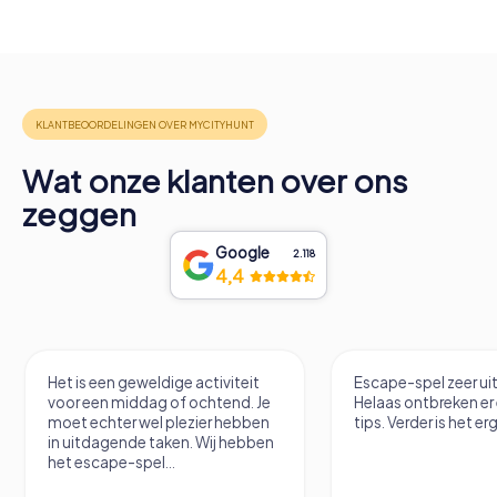
Wat onze klanten over ons
zeggen
Google
2.118
4,4
Het is een geweldige activiteit
Escape-spel zeer u
voor een middag of ochtend. Je
Helaas ontbreken er
moet echter wel plezier hebben
tips. Verder is het erg
in uitdagende taken. Wij hebben
het escape-spel...