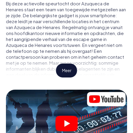
Bij deze actievolle speurtocht door Azuqueca de
Henares staat een team van toegewijde metgezellen aan
je zijde. De belangrijkste gadget is jouw smartphone:
deze leidt je naar verschillende locaties in het centrum
van Azuqueca de Henares. Regelmatig ontvang je vanuit
ons hoofdkantoor nieuwe informatie en opdrachten, die
het aangrijpende verhaal van de escape game in
Azuqueca de Henares voortstuwen. En vergeet niet om
de telefoon op te nemen als hij overgaat! Een
contactpersoon kan proberen om in het geheim contact
met je op te nemen. Maar wees voorzichtig: sommige
informanten blijken dubieuze dubbelagenten te zijn en
Meer
een deel van de informatie blijkt een opzettelijk vals
spoor te zijn. Wees op je hoede, trek de juiste conclusies
en vooral: vertrouw niemand!
Anders dan in een klassieke escaperoom in Azuqueca de
Henares zit je niet opgesloten in een kamer waaruit je
jezelf binnen een bepaald tijdvenster moet bevrijden.
Met deze speurtocht met een smartphone wordt heel
Azuqueca de Henares jouw speelveld! De technische
voorwaarden voor jouw avontuur in Azuqueca de Henares