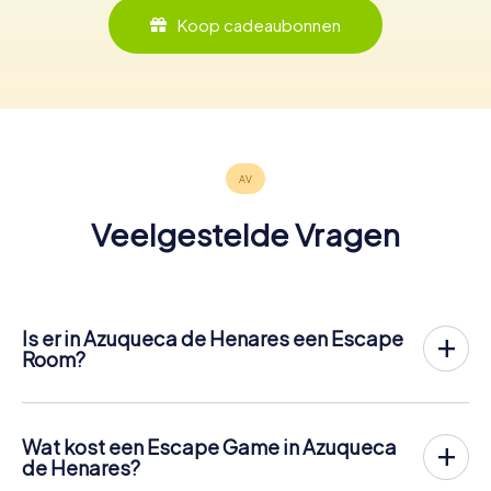
Koop cadeaubonnen
Veelgestelde Vragen
Is er in Azuqueca de Henares een Escape
Room?
Het is nu mogelijk om in Azuqueca de Henares een
Escape Game in de buitenlucht te spelen!
In tegenstelling tot een klassieke Escape Room, waar
Wat kost een Escape Game in Azuqueca
spelers in een kleine kamer worden opgesloten, vindt de
de Henares?
Escape Game van myCityHunt in Azuqueca de Henares
Een indoor Escape Room in Azuqueca de Henares kost