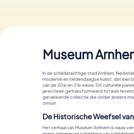
Museum Arnhe
In de schilderachtige stad Arnhem, Nederl
moderne en hedendaagse kunst, dat een boe
van de 20e en 21e eeuw. Dit culturele juweel
jaren heen getransformeerd tot een levend
gevarieerde collectie die onder andere ma
omvat.
De Historische Weefsel v
Het verhaal van Museum Arnhem is nauw ver
wiens genereuze schenking van schilderije