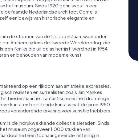
van het museum. Sinds 1920 gehuisvest in een
de befaamde Nederlandse architect Cornelis
lf een bewijs van historische elegantie en
um de stormen van de tijd doorstaan, waaronder
g om Arnhem tijdens de Tweede Wereldoorlog, die
een feniks die uit de as herrijst, werd het in 1954
vieren en behouden van moderne kunst
kteerd op een rijkdom aan artistieke expressies.
sch realisten en surrealisten zoals Jan Mankes,
ster bieden naar het fantastische en het dromerige.
ieve kunst en beeldende kunst vanaf de jaren 1980
eeds veranderende ervaring voor kunstliefhebbers.
m is de indrukwekkende collectie sieraden. Sinds
eft het museum ongeveer 1.000 stukken van
rdoor het een toonaangevende instelling in