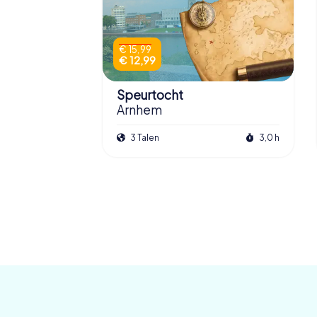
€ 15,99
€ 12,99
Speurtocht
Arnhem
3 Talen
3,0 h