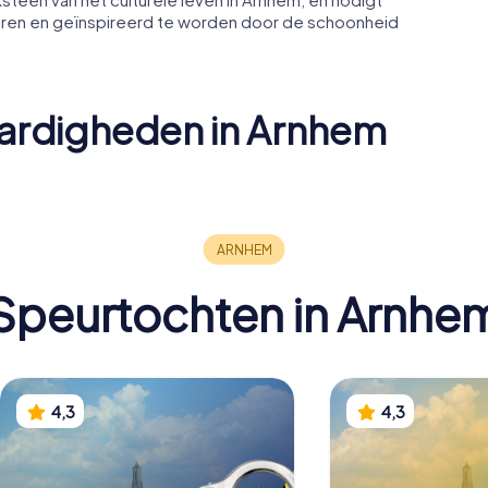
teren en geïnspireerd te worden door de schoonheid
ardigheden in Arnhem
ostbrug
De Kroon
Eert de v
Speurtochten in Arnhe
4,3
4,3