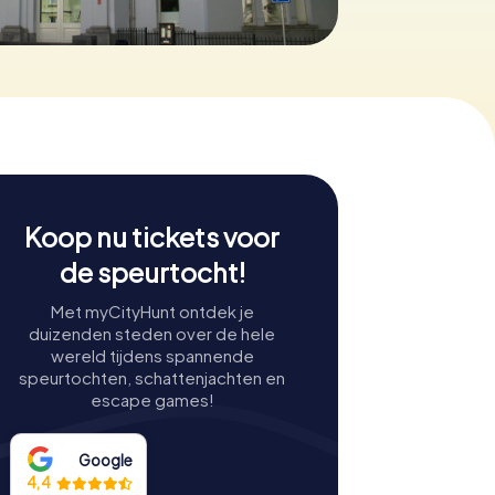
Koop nu tickets voor
de speurtocht!
Met myCityHunt ontdek je
duizenden steden over de hele
wereld tijdens spannende
speurtochten, schattenjachten en
escape games!
Google
4,4