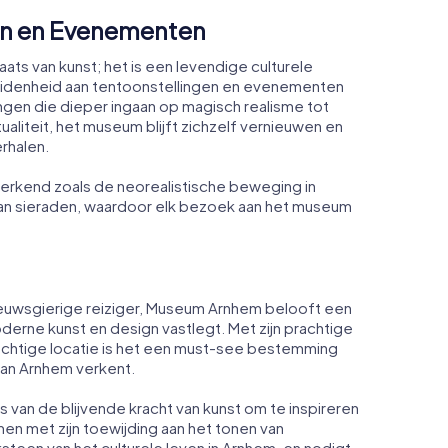
en en Evenementen
ts van kunst; het is een levendige culturele
cheidenheid aan tentoonstellingen en evenementen
ngen die dieper ingaan op magisch realisme tot
tualiteit, het museum blijft zichzelf vernieuwen en
rhalen.
erkend zoals de neorealistische beweging in
an sieraden, waardoor elk bezoek aan het museum
ieuwsgierige reiziger, Museum Arnhem belooft een
derne kunst en design vastlegt. Met zijn prachtige
erachtige locatie is het een must-see bestemming
van Arnhem verkent.
 van de blijvende kracht van kunst om te inspireren
men met zijn toewijding aan het tonen van
een van het culturele leven in Arnhem, en nodigt