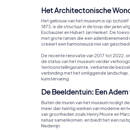
Het Architectonische Won
Het gebouw van het museum is op zichzelf
1873, is de structuur in de loop der jaren u
Eschauzier en Hubert Jan Henket. De toev
met grote ramen die een adembenemend uit
creëert een harmonieuze mix van geschiede
De recente renovatie van 2017 tot 2022, 
de status van het museum verder verhoogd
tentoonstellingsruimte, verbeterde bezoe
verbinding met het omliggende landschap
kunstervaring.
De Beeldentuin: Een Adem 
Buiten de muren van het museum nodigt de 
meer dan twintig werken van moderne en h
van grootheden zoals Henry Moore en Marc Q
natuur samenkomen, en biedt het een rusti
Nederrijn.