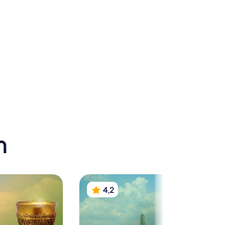
rouw
Synagoge
m
4,2