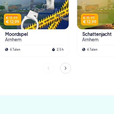
€ 15,99
€ 15,99
€ 12,99
€ 12,99
Moordspel
Schattenjacht
Arnhem
Arnhem
6 Talen
2,5 h
6 Talen