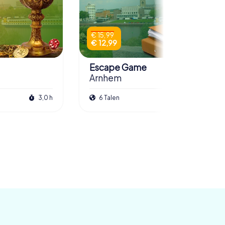
€ 15,99
€ 12,99
Escape Game
Arnhem
3,0 h
6 Talen
3,0 h