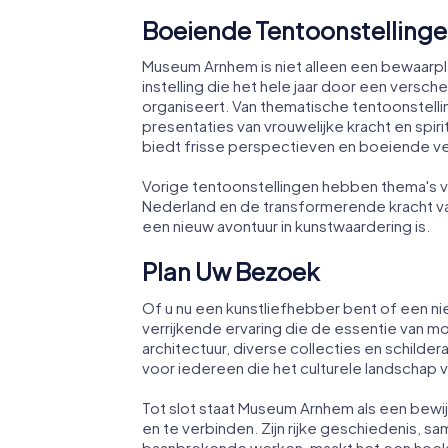
Boeiende Tentoonstelling
Museum Arnhem is niet alleen een bewaarplaa
instelling die het hele jaar door een vers
organiseert. Van thematische tentoonstelli
presentaties van vrouwelijke kracht en spiri
biedt frisse perspectieven en boeiende ve
Vorige tentoonstellingen hebben thema's v
Nederland en de transformerende kracht v
een nieuw avontuur in kunstwaardering is.
Plan Uw Bezoek
Of u nu een kunstliefhebber bent of een n
verrijkende ervaring die de essentie van mo
architectuur, diverse collecties en schild
voor iedereen die het culturele landschap 
Tot slot staat Museum Arnhem als een bewijs
en te verbinden. Zijn rijke geschiedenis, sa
baanbrekende werken, maakt het een hoekst