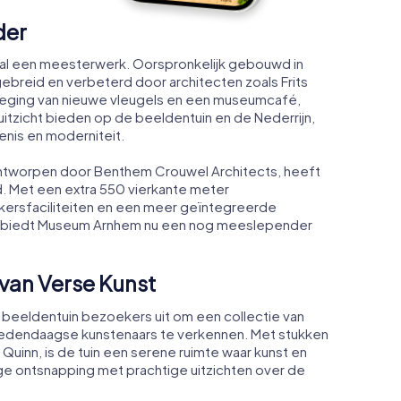
der
 al een meesterwerk. Oorspronkelijk gebouwd in
itgebreid en verbeterd door architecten zoals Frits
oeging van nieuwe vleugels en een museumcafé,
zicht bieden op de beeldentuin en de Nederrijn,
nis en moderniteit.
ontworpen door Benthem Crouwel Architects, heeft
. Met een extra 550 vierkante meter
kersfaciliteiten en een meer geïntegreerde
, biedt Museum Arnhem nu een nog meeslepender
van Verse Kunst
beeldentuin bezoekers uit om een collectie van
edendaagse kunstenaars te verkennen. Met stukken
uinn, is de tuin een serene ruimte waar kunst en
ge ontsnapping met prachtige uitzichten over de