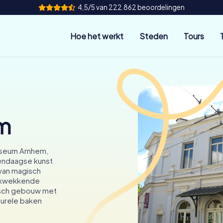
4,5/5 van 222.862 beoordelingen
Hoe het werkt
Steden
Tours
m
Museum Arnhem,
endaagse kunst
 van magisch
rukwekkende
risch gebouw met
turele baken