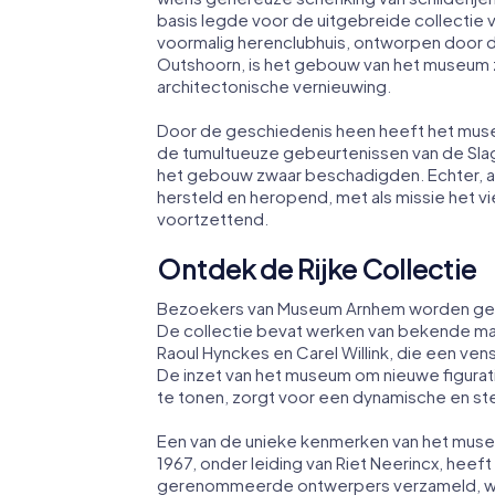
basis legde voor de uitgebreide collectie 
voormalig herenclubhuis, ontworpen door 
Outshoorn, is het gebouw van het museum ze
architectonische vernieuwing.
Door de geschiedenis heen heeft het muse
de tumultueuze gebeurtenissen van de Sla
het gebouw zwaar beschadigden. Echter, als 
hersteld en heropend, met als missie het 
voortzettend.
Ontdek de Rijke Collectie
Bezoekers van Museum Arnhem worden getra
De collectie bevat werken van bekende magi
Raoul Hynckes en Carel Willink, die een ven
De inzet van het museum om nieuwe figurat
te tonen, zorgt voor een dynamische en st
Een van de unieke kenmerken van het museu
1967, onder leiding van Riet Neerincx, he
gerenommeerde ontwerpers verzameld, waa