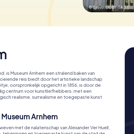
© Basvb,
CC BY-SA 3.0
m
and, is Museum Arnhem een stralend baken van
iende reis biedt door het artistieke landschap
tje, oorspronkelijk opgericht in 1856, is door de
ig centrum voor kunstliefhebbers, met een
gisch realisme, surrealisme en toegepaste kunst
an Museum Arnhem
weven met de nalatenschap van Alexander Ver Huell,
n, tekeningen en toegepaste kunst aan de stad de