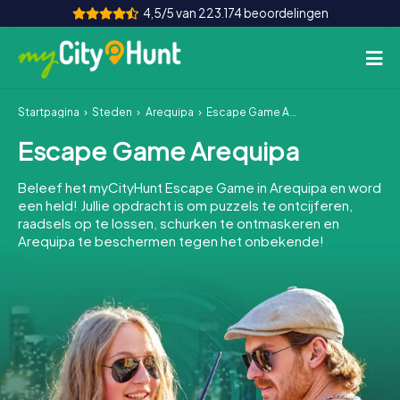
4,5/5 van 223.174 beoordelingen
Startpagina
Steden
Arequipa
Escape Game Arequipa
Hoe het werkt
Escape Game Arequipa
Steden
Beleef het myCityHunt Escape Game in Arequipa en word
Tours
een held! Jullie opdracht is om puzzels te ontcijferen,
raadsels op te lossen, schurken te ontmaskeren en
Arequipa te beschermen tegen het onbekende!
Teamevenement
Tickets
INT
AT
CH
DE
ES
FR
UK
IE
IT
NL