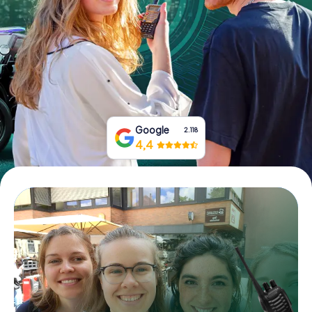
Boek tickets
Koop cadeaubonnen
Google
2.118
4,4