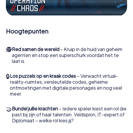
Werk samen als een team, onderschep vijandige
spionnen en lok de handlangers van de schurk naar je toe.
In deze escape game Arequipa moeten jij en jouw team
excelleren om de slechteriken te stoppen. In
Hoogtepunten
tegenstelling tot James Bond en Co. zullen jouw daden
echter niet verborgen blijven achter de sluier van
geheimhouding rond de geheime dienst: jij vereeuwigt
🕵
Red samen de wereld
– Kruip in de huid van geheim
jezelf en jouw team in de hoogste score van Arequipa en
agenten en stop een superschurk voordat het te
krijg toegang tot jouw eigen fotogalerij. De escape game
laat is.
van myCityHunt verandert Arequipa in jouw eigen
persoonlijke avonturenspeeltuin. Koop je tickets voor de
wereld van spionage en geheime agenten en verander
🔒
Los puzzels op en kraak codes
– Verwacht virtual-
Arequipa in een escaperoom in de buitenlucht!
reality-ruimtes, versleutelde codes, geheime
ontmoetingen met digitale personages en nog veel
meer.
🤝
Bundel jullie krachten
– Iedere speler kiest een rol die
past bij zijn of haar talenten. Veldspion, IT-expert of
Diplomaat – welke rol kies jij?