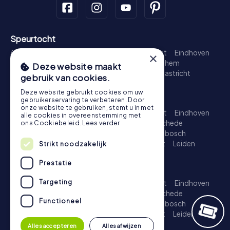
Speurtocht
Amsterdam
Rotterdam
Den Haag
Utrecht
Eindhoven
×
Groningen
Breda
Nijmegen
Haarlem
Arnhem
Deze website maakt
Amersfoort
's-Hertogenbosch
Zwolle
Maastricht
gebruik van cookies.
Leiden
Dordrecht
Deze website gebruikt cookies om uw
Schattenjacht
gebruikerservaring te verbeteren. Door
onze website te gebruiken, stemt u in met
Amsterdam
Rotterdam
Den Haag
Utrecht
Eindhoven
alle cookies in overeenstemming met
Groningen
Almere
Breda
Nijmegen
Enschede
ons Cookiebeleid.
Lees verder
Haarlem
Arnhem
Amersfoort
's-Hertogenbosch
Apeldoorn
Zwolle
Zoetermeer
Maastricht
Leiden
Strikt noodzakelijk
Dordrecht
Prestatie
Escape Game
Targeting
Amsterdam
Rotterdam
Den Haag
Utrecht
Eindhoven
Groningen
Almere
Breda
Nijmegen
Enschede
Functioneel
Haarlem
Arnhem
Amersfoort
's-Hertogenbosch
Apeldoorn
Zwolle
Zoetermeer
Maastricht
Leiden
Dordrecht
Alles accepteren
Alles afwijzen