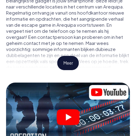
belangrijkste gadget is jouw smartphone: deze leidt je
naar verschillende locaties in het centrum van Arequipa.
Regelmatig ontvang je vanuit ons hoofdkantoor nieuwe
informatie en opdrachten, die het aangrijpende verhaal
van de escape game in Arequipa voortstuwen. En
vergeet niet om de telefoon op te nemen als hij
overgaat! Een contactpersoon kan proberen om in het
geheim contact met je op te nemen. Maar wees
voorzichtig: sommige informanten blijken dubieuze
dubbelagenten te zijn en een deel van de informatie blijkt
een opzettelijk vals spoor te zijn. Wees op je hoede, trek
Meer
de juiste conclusies en vooral: vertrouw niemand!
Anders dan in een klassieke escaperoom in Arequipa zit je
niet opgesloten in een kamer waaruit je jezelf binnen een
bepaald tijdvenster moet bevrijden. Met deze
speurtocht met een smartphone wordt heel Arequipa
jouw speelveld! De technische voorwaarden voor jouw
avontuur in Arequipa zijn een smartphone en toegang tot
het mobiel internet. Met één klik krijg jij toegang tot onze
app. Je hoeft niets te installeren om door interactieve
video's, lastige minigames of andere functies in de actie
te worden getrokken.