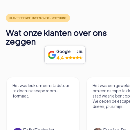
Wat onze klanten over ons
zeggen
Google
2.118
4,4
Het was leuk om een stadstour
Het was een geweldi
te doen in escape room-
om een escape te do
formaat.
stad waar je bent o
We deden de escape
drieën, plus mijn...