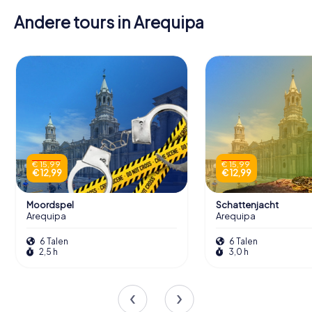
Andere tours in Arequipa
€ 15,99
€ 15,99
€ 12,99
€ 12,99
Moordspel
Schattenjacht
Arequipa
Arequipa
6 Talen
6 Talen
2,5 h
3,0 h