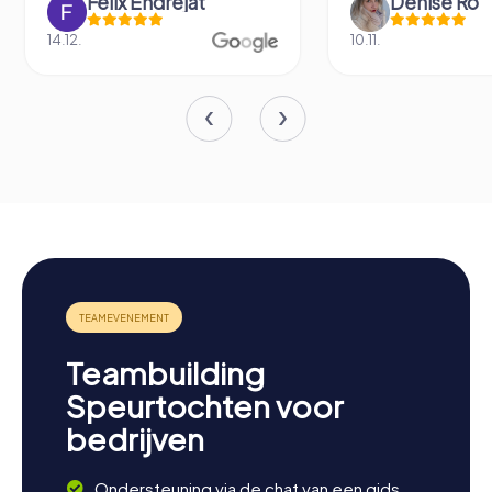
Felix Endrejat
Denise Ro
14.12.
10.11.
Teambuilding
Speurtochten voor
bedrijven
Ondersteuning via de chat van een gids