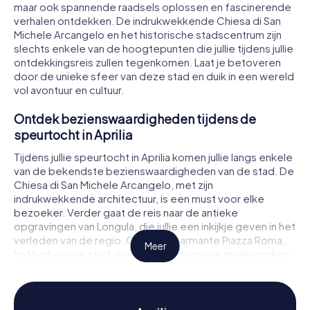
maar ook spannende raadsels oplossen en fascinerende
verhalen ontdekken. De indrukwekkende Chiesa di San
Michele Arcangelo en het historische stadscentrum zijn
slechts enkele van de hoogtepunten die jullie tijdens jullie
ontdekkingsreis zullen tegenkomen. Laat je betoveren
door de unieke sfeer van deze stad en duik in een wereld
vol avontuur en cultuur.
Ontdek bezienswaardigheden tijdens de
speurtocht in Aprilia
Tijdens jullie speurtocht in Aprilia komen jullie langs enkele
van de bekendste bezienswaardigheden van de stad. De
Chiesa di San Michele Arcangelo, met zijn
indrukwekkende architectuur, is een must voor elke
bezoeker. Verder gaat de reis naar de antieke
opgravingen van Longula, die jullie een inkijkje geven in het
verleden van de regio. Ook het charmante Piazza Roma,
Meer
het hart van de stad, nodigt jullie uit om van zijn levendige
sfeer te genieten. Op elk van deze plekken wachten
spannende raadsels die opgelost moeten worden om
het volgende doel van jullie speurtocht in Aprilia te
bereiken.