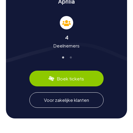
Aprilia
Ervaar geschiedenis en cultuur tijdens de
speurtocht in Aprilia
De speurtochten in Aprilia zijn niet alleen een avontuur,
maar ook een reis door de geschiedenis en cultuur van de
4
stad. Aprilia werd in 1936 tijdens het fascisme opgericht in
Deelnemers
de Pontijnse moerassen en speelde in 1944 een cruciale
rol in de Slag om Rome. Deze historische betekenis wordt
weerspiegeld in vele verhalen die jullie tijdens jullie
speurtocht zullen ontdekken. Wisten jullie dat Aprilia is
vernoemd naar Venus Aprilia, de vruchtbare Venus? Ook
op culinair gebied heeft de stad veel te bieden: probeer
Boek tickets
de lokale specialiteiten zoals de heerlijke "Carciofi
Romaneschi" (Romeinse artisjokken) en laat je verleiden
door de smaken van de regio.
Voor zakelijke klanten
Verken de omgeving na de speurtocht in Aprilia
Na een succesvolle speurtocht in Aprilia is het de moeite
waard om de omgeving verder te verkennen. De
nabijheid van Rome en het prachtige landschap van de