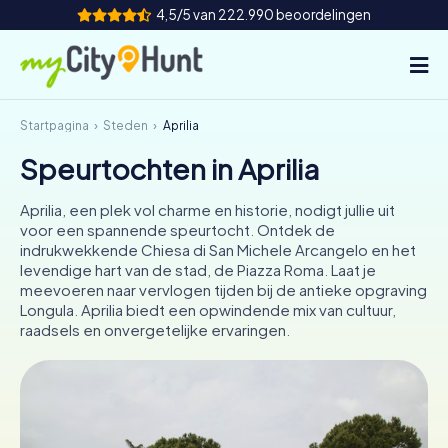
4,5/5 van 222.990 beoordelingen
Startpagina
Steden
Aprilia
Hoe het werkt
Speurtochten in Aprilia
Steden
Aprilia, een plek vol charme en historie, nodigt jullie uit
Tours
voor een spannende speurtocht. Ontdek de
indrukwekkende Chiesa di San Michele Arcangelo en het
levendige hart van de stad, de Piazza Roma. Laat je
Teamevenement
meevoeren naar vervlogen tijden bij de antieke opgraving
Longula. Aprilia biedt een opwindende mix van cultuur,
Tickets
raadsels en onvergetelijke ervaringen.
INT
AT
CH
DE
ES
FR
UK
IE
IT
NL