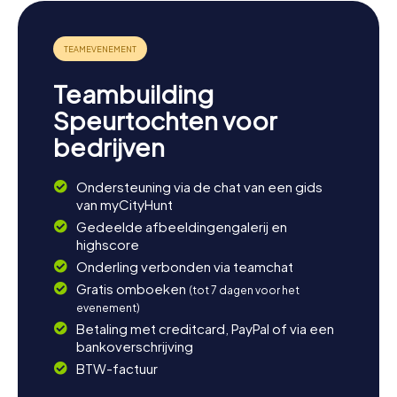
Pontijnse vlakte bieden tal van mogelijkheden voor
verdere avonturen. Bezoek de nabijgelegen Albaner
Bergen of ontspan aan de kust van de Tyrrheense Zee.
Als jullie meer over de regio willen weten, is een bezoek
aan het nabijgelegen Latina of een uitstapje naar Anzio,
Teambuilding
bekend om zijn historische locaties, aan te raden. Sluit de
dag af met een gezellig diner in een van de uitnodigende
Speurtochten voor
restaurants in Aprilia en geniet volop van de Italiaanse
bedrijven
gastvrijheid.
Ondersteuning via de chat van een gids
van myCityHunt
Gedeelde afbeeldingengalerij en
highscore
Onderling verbonden via teamchat
Gratis omboeken
(tot 7 dagen voor het
evenement)
Betaling met creditcard, PayPal of via een
bankoverschrijving
BTW-factuur