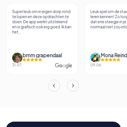
Super leuk om in eigen dorp rond
Leuk spel om de sta
te lopen en deze opdrachten te
leren kennen! Zo loo
doen. De app werkt uitstekend
dat ene steegje in je
en is grafisch ook erg goed. Ik kan
normaal niet zou inl
het...
bmm grapendaal
Mona Reind
31.07.
09.06.