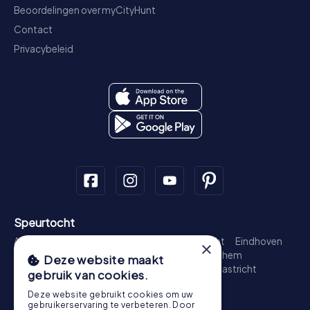
Beoordelingen over myCityHunt
Contact
Privacybeleid
Speurtocht
Amsterdam
Rotterdam
Den Haag
Utrecht
Eindhoven
×
Groningen
Breda
Nijmegen
Haarlem
Arnhem
Deze website maakt
Amersfoort
's-Hertogenbosch
Zwolle
Maastricht
gebruik van cookies.
Leiden
Dordrecht
Deze website gebruikt cookies om uw
Schattenjacht
gebruikerservaring te verbeteren. Door