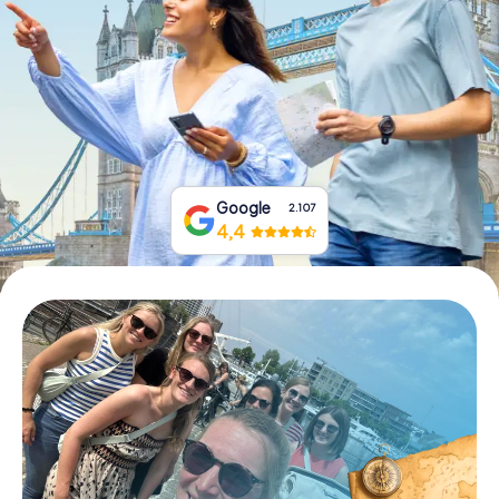
Boek tickets
Koop cadeaubonnen
Google
2.107
4,4