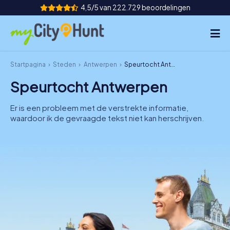
4,5/5 van 222.729 beoordelingen
Startpagina
Steden
Antwerpen
Speurtocht Antwerpen
Hoe het werkt
Speurtocht Antwerpen
Steden
Er is een probleem met de verstrekte informatie,
Tours
waardoor ik de gevraagde tekst niet kan herschrijven.
Teamevenement
Tickets
INT
AT
CH
DE
ES
FR
UK
IE
IT
NL