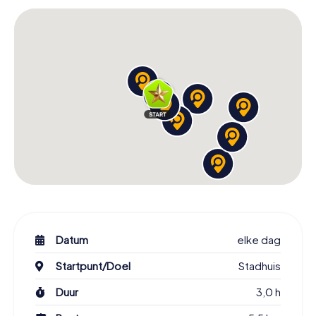
om de highscore te halen en een plek op de ranglijst te
veroveren!
Boek nu jullie speurtocht in Antwerpen!
Antwerpen is een stad vol verrassingen en verhalen die
erop wachten om door jullie ontdekt te worden. Met onze
speurtocht in Antwerpen hebben jullie de mogelijkheid
om de stad op een heel bijzondere manier te ervaren.
Duik in de geschiedenis, kunst en cultuur van de stad en
verzamel onvergetelijke herinneringen. Boek nu jullie
speurtocht en ervaar Antwerpen vanuit een geheel nieuw
perspectief!
Datum
elke dag
Startpunt/Doel
Stadhuis
Duur
3,0 h