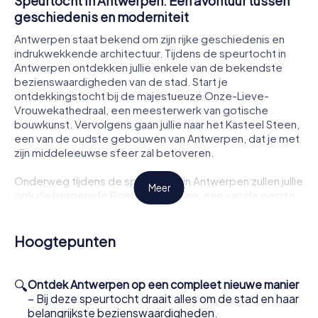
Speurtocht in Antwerpen: Een avontuur tussen
geschiedenis en moderniteit
Antwerpen staat bekend om zijn rijke geschiedenis en
indrukwekkende architectuur. Tijdens de speurtocht in
Antwerpen ontdekken jullie enkele van de bekendste
bezienswaardigheden van de stad. Start je
ontdekkingstocht bij de majestueuze Onze-Lieve-
Vrouwekathedraal, een meesterwerk van gotische
bouwkunst. Vervolgens gaan jullie naar het Kasteel Steen,
een van de oudste gebouwen van Antwerpen, dat je met
zijn middeleeuwse sfeer zal betoveren.
Onderweg tijdens de speurtocht in Antwerpen zullen jullie
Meer
ook de beroemde Boerentoren zien, een van de eerste
wolkenkrabbers van Europa, die de skyline van de stad
siert. Deze speurtocht biedt jullie de mogelijkheid om de
perfecte mix van historisch erfgoed en moderne
Hoogtepunten
architectuur te ervaren.
Hoe werkt de speurtocht in Antwerpen?
🔍
Ontdek Antwerpen op een compleet nieuwe manier
– Bij deze speurtocht draait alles om de stad en haar
Om de speurtocht in Antwerpen te starten, heb je alleen
belangrijkste bezienswaardigheden.