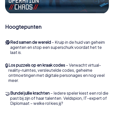
Werk samen als een team, onderschep vijandige
spionnen en lok de handlangers van de schurk naar je toe.
In deze escape game Aniche moeten jij en jouw team
excelleren om de slechteriken te stoppen. In
Hoogtepunten
tegenstelling tot James Bond en Co. zullen jouw daden
echter niet verborgen blijven achter de sluier van
geheimhouding rond de geheime dienst: jij vereeuwigt
🕵
Red samen de wereld
– Kruip in de huid van geheim
jezelf en jouw team in de hoogste score van Aniche en
agenten en stop een superschurk voordat het te
krijg toegang tot jouw eigen fotogalerij. De escape game
laat is.
van myCityHunt verandert Aniche in jouw eigen
persoonlijke avonturenspeeltuin. Koop je tickets voor de
wereld van spionage en geheime agenten en verander
🔒
Los puzzels op en kraak codes
– Verwacht virtual-
Aniche in een escaperoom in de buitenlucht!
reality-ruimtes, versleutelde codes, geheime
ontmoetingen met digitale personages en nog veel
meer.
🤝
Bundel jullie krachten
– Iedere speler kiest een rol die
past bij zijn of haar talenten. Veldspion, IT-expert of
Diplomaat – welke rol kies jij?