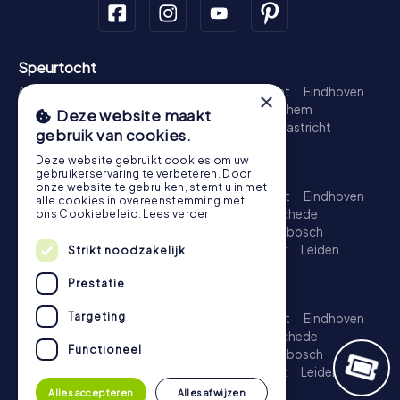
Speurtocht
Amsterdam
Rotterdam
Den Haag
Utrecht
Eindhoven
×
Groningen
Breda
Nijmegen
Haarlem
Arnhem
Deze website maakt
Amersfoort
's-Hertogenbosch
Zwolle
Maastricht
gebruik van cookies.
Leiden
Dordrecht
Deze website gebruikt cookies om uw
Schattenjacht
gebruikerservaring te verbeteren. Door
onze website te gebruiken, stemt u in met
Amsterdam
Rotterdam
Den Haag
Utrecht
Eindhoven
alle cookies in overeenstemming met
Groningen
Almere
Breda
Nijmegen
Enschede
ons Cookiebeleid.
Lees verder
Haarlem
Arnhem
Amersfoort
's-Hertogenbosch
Apeldoorn
Zwolle
Zoetermeer
Maastricht
Leiden
Strikt noodzakelijk
Dordrecht
Prestatie
Escape Game
Targeting
Amsterdam
Rotterdam
Den Haag
Utrecht
Eindhoven
Groningen
Almere
Breda
Nijmegen
Enschede
Functioneel
Haarlem
Arnhem
Amersfoort
's-Hertogenbosch
Apeldoorn
Zwolle
Zoetermeer
Maastricht
Leiden
Dordrecht
Alles accepteren
Alles afwijzen