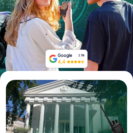
Boek tickets
Koop cadeaubonnen
Google
2.118
4,4