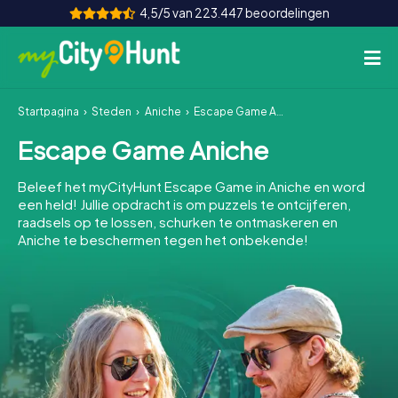
4,5/5 van 223.447 beoordelingen
Startpagina
Steden
Aniche
Escape Game Aniche
Hoe het werkt
Escape Game Aniche
Steden
Beleef het myCityHunt Escape Game in Aniche en word
Tours
een held! Jullie opdracht is om puzzels te ontcijferen,
raadsels op te lossen, schurken te ontmaskeren en
Aniche te beschermen tegen het onbekende!
Teamevenement
Tickets
INT
AT
CH
DE
ES
FR
UK
IE
IT
NL