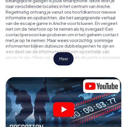
belangrijkste gadget is jouw smartphone: deze leidt je
naar verschillende locaties in het centrum van Aniche.
Regelmatig ontvang je vanuit ons hoofdkantoor nieuwe
informatie en opdrachten, die het aangrijpende verhaal
van de escape game in Aniche voortstuwen. En vergeet
niet om de telefoon op te nemen als hij overgaat! Een
contactpersoon kan proberen om in het geheim contact
met je op te nemen. Maar wees voorzichtig: sommige
informanten blijken dubieuze dubbelagenten te zijn en
een deel van de informatie blijkt een opzettelijk vals
spoor te zijn. Wees op je hoede, trek de juiste conclusies
Meer
en vooral: vertrouw niemand!
Anders dan in een klassieke escaperoom in Aniche zit je
niet opgesloten in een kamer waaruit je jezelf binnen een
bepaald tijdvenster moet bevrijden. Met deze
speurtocht met een smartphone wordt heel Aniche jouw
speelveld! De technische voorwaarden voor jouw
avontuur in Aniche zijn een smartphone en toegang tot
het mobiel internet. Met één klik krijg jij toegang tot onze
app. Je hoeft niets te installeren om door interactieve
video's, lastige minigames of andere functies in de actie
te worden getrokken.