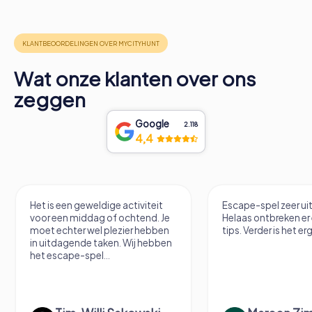
Wat onze klanten over ons
zeggen
Google
2.118
4,4
Het is een geweldige activiteit
Escape-spel zeer u
voor een middag of ochtend. Je
Helaas ontbreken er
moet echter wel plezier hebben
tips. Verder is het erg
in uitdagende taken. Wij hebben
het escape-spel...