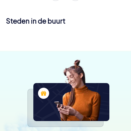
Steden in de buurt
Somain
Denain
Dowaai
4 tours
4 tours
4 tours
beschikbaar
beschikbaar
beschikbaar
4,2
4,7