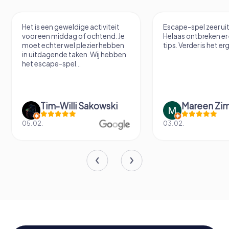
Het is een geweldige activiteit
Escape-spel zeer u
voor een middag of ochtend. Je
Helaas ontbreken er
moet echter wel plezier hebben
tips. Verder is het erg
in uitdagende taken. Wij hebben
het escape-spel...
Tim-Willi Sakowski
Mareen Zi
05.02.
03.02.