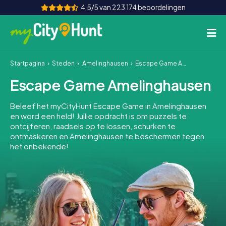
4,5/5 van 223.174 beoordelingen
Startpagina
Steden
Amelinghausen
Escape Game Amelinghausen
Hoe het werkt
Escape Game Amelinghausen
Steden
Beleef het myCityHunt Escape Game in Amelinghausen
Tours
en word een held! Jullie opdracht is om puzzels te
ontcijferen, raadsels op te lossen, schurken te
ontmaskeren en Amelinghausen te beschermen tegen
Teamevenement
het onbekende!
Tickets
INT
AT
CH
DE
ES
FR
UK
IE
IT
NL