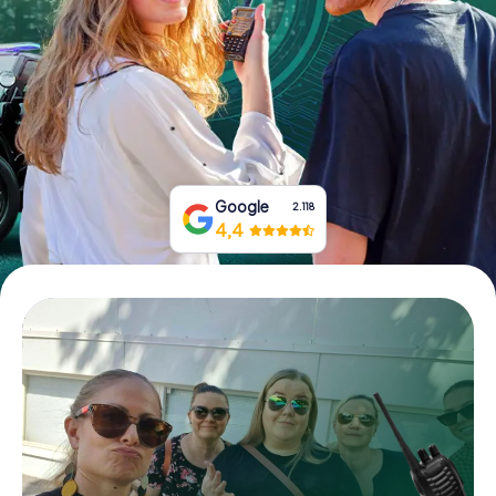
Boek tickets
Koop cadeaubonnen
Google
2.118
4,4