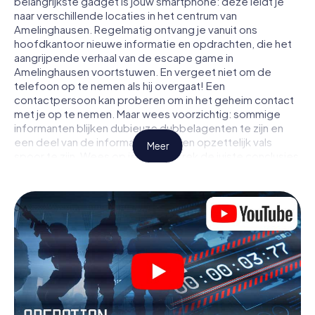
belangrijkste gadget is jouw smartphone: deze leidt je
naar verschillende locaties in het centrum van
Amelinghausen. Regelmatig ontvang je vanuit ons
hoofdkantoor nieuwe informatie en opdrachten, die het
aangrijpende verhaal van de escape game in
Amelinghausen voortstuwen. En vergeet niet om de
telefoon op te nemen als hij overgaat! Een
contactpersoon kan proberen om in het geheim contact
met je op te nemen. Maar wees voorzichtig: sommige
informanten blijken dubieuze dubbelagenten te zijn en
een deel van de informatie blijkt een opzettelijk vals
Meer
spoor te zijn. Wees op je hoede, trek de juiste conclusies
en vooral: vertrouw niemand!
Anders dan in een klassieke escaperoom in
Amelinghausen zit je niet opgesloten in een kamer waaruit
je jezelf binnen een bepaald tijdvenster moet bevrijden.
Met deze speurtocht met een smartphone wordt heel
Amelinghausen jouw speelveld! De technische
voorwaarden voor jouw avontuur in Amelinghausen zijn
een smartphone en toegang tot het mobiel internet. Met
één klik krijg jij toegang tot onze app. Je hoeft niets te
installeren om door interactieve video's, lastige