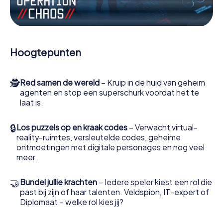
minigames of andere functies in de actie te worden
getrokken.
Werk samen als een team, onderschep vijandige
spionnen en lok de handlangers van de schurk naar je toe.
Hoogtepunten
In deze escape game Amelinghausen moeten jij en jouw
team excelleren om de slechteriken te stoppen. In
tegenstelling tot James Bond en Co. zullen jouw daden
🕵
Red samen de wereld
– Kruip in de huid van geheim
echter niet verborgen blijven achter de sluier van
agenten en stop een superschurk voordat het te
geheimhouding rond de geheime dienst: jij vereeuwigt
laat is.
jezelf en jouw team in de hoogste score van
Amelinghausen en krijg toegang tot jouw eigen
fotogalerij. De escape game van myCityHunt verandert
🔒
Los puzzels op en kraak codes
– Verwacht virtual-
Amelinghausen in jouw eigen persoonlijke
reality-ruimtes, versleutelde codes, geheime
avonturenspeeltuin. Koop je tickets voor de wereld van
ontmoetingen met digitale personages en nog veel
spionage en geheime agenten en verander
meer.
Amelinghausen in een escaperoom in de buitenlucht!
🤝
Bundel jullie krachten
– Iedere speler kiest een rol die
past bij zijn of haar talenten. Veldspion, IT-expert of
Diplomaat – welke rol kies jij?