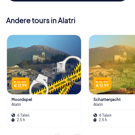
Andere tours in Alatri
€ 15,99
€ 15,99
€ 12,99
€ 12,99
Moordspel
Schattenjacht
Alatri
Alatri
6 Talen
6 Talen
2,5 h
2,5 h