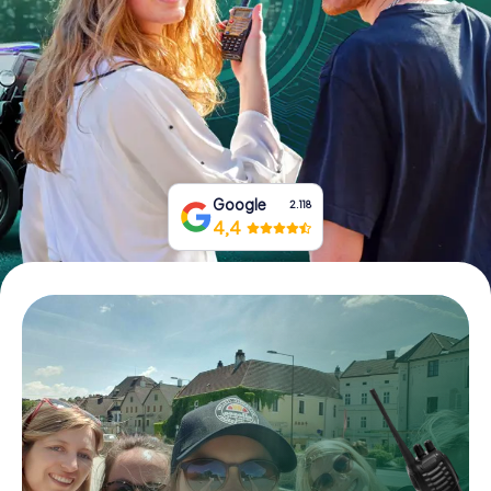
Boek tickets
Koop cadeaubonnen
Google
2.118
4,4