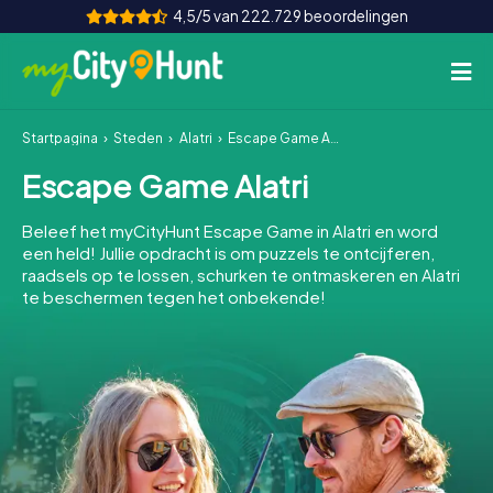
4,5/5 van 222.729 beoordelingen
Startpagina
Steden
Alatri
Escape Game Alatri
Hoe het werkt
Escape Game Alatri
Steden
Beleef het myCityHunt Escape Game in Alatri en word
Tours
een held! Jullie opdracht is om puzzels te ontcijferen,
raadsels op te lossen, schurken te ontmaskeren en Alatri
te beschermen tegen het onbekende!
Teamevenement
Tickets
INT
AT
CH
DE
ES
FR
UK
IE
IT
NL