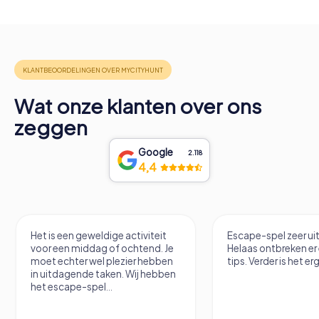
Wat onze klanten over ons
zeggen
Google
2.118
4,4
Het is een geweldige activiteit
Escape-spel zeer u
voor een middag of ochtend. Je
Helaas ontbreken er
moet echter wel plezier hebben
tips. Verder is het erg
in uitdagende taken. Wij hebben
het escape-spel...