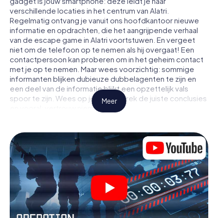
gadget is jouw smartphone: deze leidt je naar
verschillende locaties in het centrum van Alatri.
Regelmatig ontvang je vanuit ons hoofdkantoor nieuwe
informatie en opdrachten, die het aangrijpende verhaal
van de escape game in Alatri voortstuwen. En vergeet
niet om de telefoon op te nemen als hij overgaat! Een
contactpersoon kan proberen om in het geheim contact
met je op te nemen. Maar wees voorzichtig: sommige
informanten blijken dubieuze dubbelagenten te zijn en
een deel van de informatie blijkt een opzettelijk vals
spoor te zijn. Wees op je hoede, trek de juiste conclusies
Meer
en vooral: vertrouw niemand!
Anders dan in een klassieke escaperoom in Alatri zit je niet
opgesloten in een kamer waaruit je jezelf binnen een
bepaald tijdvenster moet bevrijden. Met deze
speurtocht met een smartphone wordt heel Alatri jouw
speelveld! De technische voorwaarden voor jouw
avontuur in Alatri zijn een smartphone en toegang tot het
mobiel internet. Met één klik krijg jij toegang tot onze app.
Je hoeft niets te installeren om door interactieve video's,
lastige minigames of andere functies in de actie te
worden getrokken.