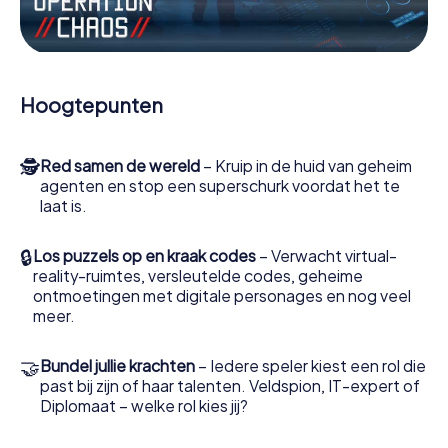
Werk samen als een team, onderschep vijandige
spionnen en lok de handlangers van de schurk naar je toe.
In deze escape game Alatri moeten jij en jouw team
excelleren om de slechteriken te stoppen. In
Hoogtepunten
tegenstelling tot James Bond en Co. zullen jouw daden
echter niet verborgen blijven achter de sluier van
geheimhouding rond de geheime dienst: jij vereeuwigt
🕵
Red samen de wereld
– Kruip in de huid van geheim
jezelf en jouw team in de hoogste score van Alatri en krijg
agenten en stop een superschurk voordat het te
toegang tot jouw eigen fotogalerij. De escape game van
laat is.
myCityHunt verandert Alatri in jouw eigen persoonlijke
avonturenspeeltuin. Koop je tickets voor de wereld van
spionage en geheime agenten en verander Alatri in een
🔒
Los puzzels op en kraak codes
– Verwacht virtual-
escaperoom in de buitenlucht!
reality-ruimtes, versleutelde codes, geheime
ontmoetingen met digitale personages en nog veel
meer.
🤝
Bundel jullie krachten
– Iedere speler kiest een rol die
past bij zijn of haar talenten. Veldspion, IT-expert of
Diplomaat – welke rol kies jij?