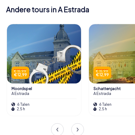
Andere tours in A Estrada
€ 15,99
€ 15,99
€ 12,99
€ 12,99
Moordspel
Schattenjacht
A Estrada
A Estrada
6 Talen
6 Talen
2,5 h
2,5 h