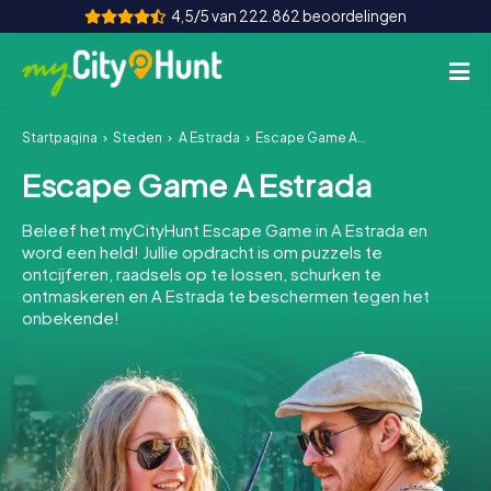
4,5/5 van 222.862 beoordelingen
Startpagina
Steden
A Estrada
Escape Game A Estrada
Hoe het werkt
Escape Game A Estrada
Steden
Beleef het myCityHunt Escape Game in A Estrada en
Tours
word een held! Jullie opdracht is om puzzels te
ontcijferen, raadsels op te lossen, schurken te
ontmaskeren en A Estrada te beschermen tegen het
Teamevenement
onbekende!
Tickets
INT
AT
CH
DE
ES
FR
UK
IE
IT
NL