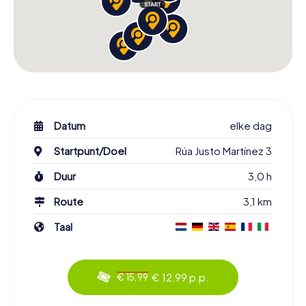
Datum
elke dag
Startpunt/Doel
Rúa Justo Martínez 3
Duur
3,0 h
Route
3,1 km
Taal
€ 12,99 p.p.
€ 15,99