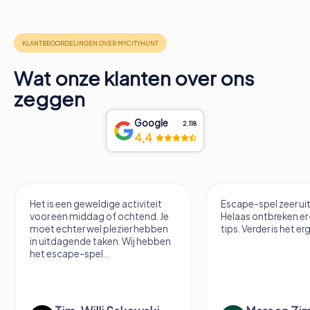
Wat onze klanten over ons
zeggen
Google
2.118
4,4
Escape-spel zeer uitdagend.
Hele coole VR Esca
Helaas ontbreken er een paar
tips. Verder is het erg leuk.