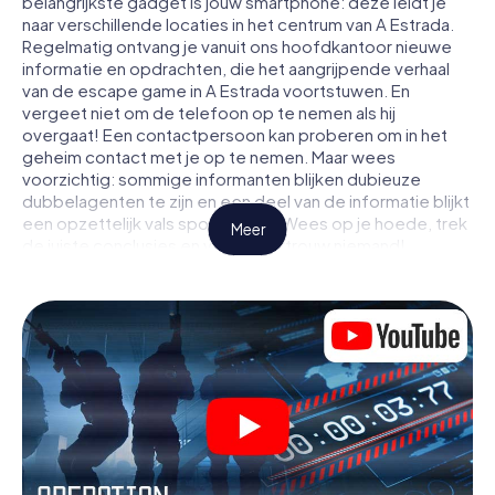
belangrijkste gadget is jouw smartphone: deze leidt je
naar verschillende locaties in het centrum van A Estrada.
Regelmatig ontvang je vanuit ons hoofdkantoor nieuwe
informatie en opdrachten, die het aangrijpende verhaal
van de escape game in A Estrada voortstuwen. En
vergeet niet om de telefoon op te nemen als hij
overgaat! Een contactpersoon kan proberen om in het
geheim contact met je op te nemen. Maar wees
voorzichtig: sommige informanten blijken dubieuze
dubbelagenten te zijn en een deel van de informatie blijkt
een opzettelijk vals spoor te zijn. Wees op je hoede, trek
Meer
de juiste conclusies en vooral: vertrouw niemand!
Anders dan in een klassieke escaperoom in A Estrada zit
je niet opgesloten in een kamer waaruit je jezelf binnen
een bepaald tijdvenster moet bevrijden. Met deze
speurtocht met een smartphone wordt heel A Estrada
jouw speelveld! De technische voorwaarden voor jouw
avontuur in A Estrada zijn een smartphone en toegang tot
het mobiel internet. Met één klik krijg jij toegang tot onze
app. Je hoeft niets te installeren om door interactieve
video's, lastige minigames of andere functies in de actie
te worden getrokken.