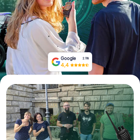
Boek tickets
Koop cadeaubonnen
Google
2.118
4,4