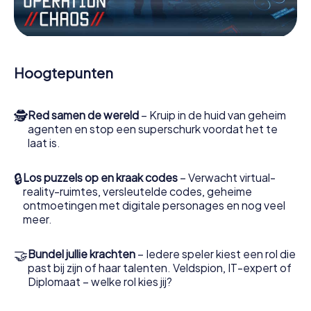
Werk samen als een team, onderschep vijandige
spionnen en lok de handlangers van de schurk naar je toe.
In deze escape game A Estrada moeten jij en jouw team
excelleren om de slechteriken te stoppen. In
Hoogtepunten
tegenstelling tot James Bond en Co. zullen jouw daden
echter niet verborgen blijven achter de sluier van
geheimhouding rond de geheime dienst: jij vereeuwigt
🕵
Red samen de wereld
– Kruip in de huid van geheim
jezelf en jouw team in de hoogste score van A Estrada en
agenten en stop een superschurk voordat het te
krijg toegang tot jouw eigen fotogalerij. De escape game
laat is.
van myCityHunt verandert A Estrada in jouw eigen
persoonlijke avonturenspeeltuin. Koop je tickets voor de
wereld van spionage en geheime agenten en verander A
🔒
Los puzzels op en kraak codes
– Verwacht virtual-
Estrada in een escaperoom in de buitenlucht!
reality-ruimtes, versleutelde codes, geheime
ontmoetingen met digitale personages en nog veel
meer.
🤝
Bundel jullie krachten
– Iedere speler kiest een rol die
past bij zijn of haar talenten. Veldspion, IT-expert of
Diplomaat – welke rol kies jij?